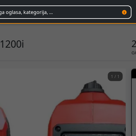
 1200i
G
1 / 1