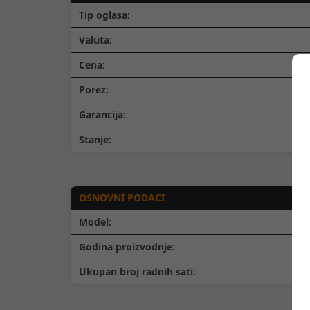
Tip oglasa:
Valuta:
Cena:
Porez:
Garancija:
Stanje:
OSNOVNI PODACI
Model:
Godina proizvodnje:
Ukupan broj radnih sati: