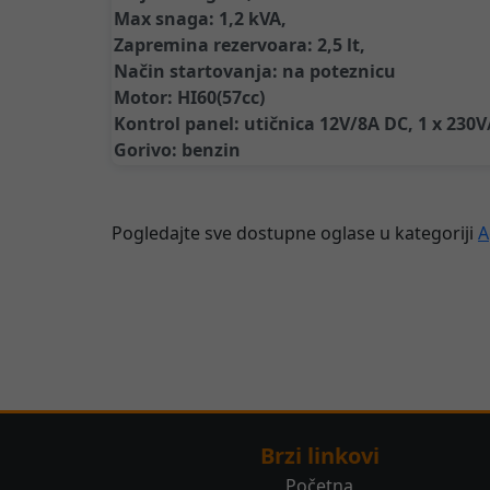
Max snaga: 1,2 kVA,
Zapremina rezervoara: 2,5 lt,
Način startovanja: na poteznicu
Motor: HI60(57cc)
Kontrol panel: utičnica 12V/8A DC, 1 x 230
Pogledajte sve dostupne oglase u kategoriji
A
Brzi linkovi
Početna