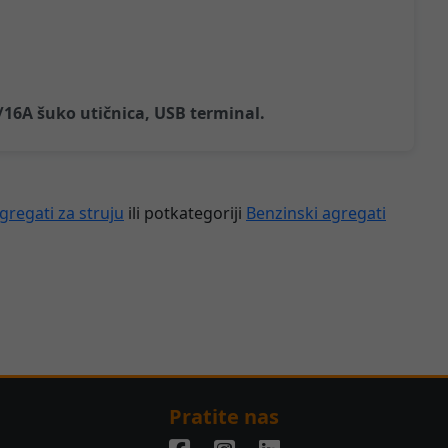
V/16A šuko utičnica, USB terminal.
gregati za struju
ili potkategoriji
Benzinski agregati
Pratite nas