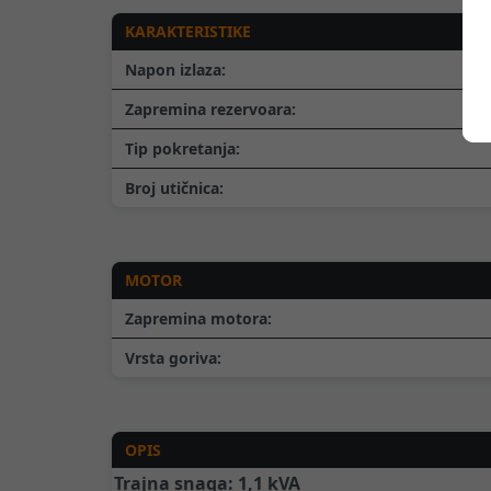
KARAKTERISTIKE
Napon izlaza:
Zapremina rezervoara:
Tip pokretanja:
Broj utičnica:
MOTOR
Zapremina motora:
Vrsta goriva:
OPIS
Trajna snaga: 1,1 kVA