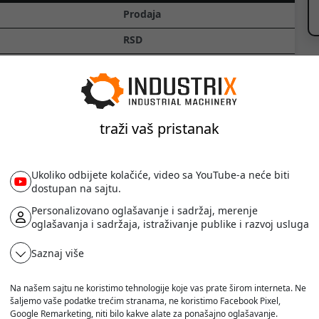
Prodaja
RSD
44500
sa PDV-om
12 meseci
traži vaš pristanak
Novo
Ukoliko odbijete kolačiće, video sa YouTube-a neće biti
dostupan na sajtu.
Personalizovano oglašavanje i sadržaj, merenje
oglašavanja i sadržaja, istraživanje publike i razvoj usluga
HP 1200i
2026
Saznaj više
0
h
Na našem sajtu ne koristimo tehnologije koje vas prate širom interneta. Ne
šaljemo vaše podatke trećim stranama, ne koristimo Facebook Pixel,
Google Remarketing, niti bilo kakve alate za ponašajno oglašavanje.