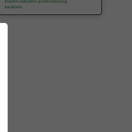
Kreditni kalkulator je informativnog
karaktera.