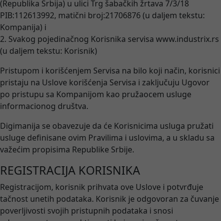
(Republika Srbija) u ulici Trg šabačkih žrtava 7/3/18
PIB:112613992, matični broj:21706876 (u daljem tekstu:
Kompanija) i
2. Svakog pojedinačnog Korisnika servisa www.industrix.rs
(u daljem tekstu: Korisnik)
Pristupom i korišćenjem Servisa na bilo koji način, korisnici
pristaju na Uslove korišćenja Servisa i zaključuju Ugovor
po pristupu sa Kompanijom kao pružaocem usluge
informacionog društva.
Digimanija se obavezuje da će Korisnicima usluga pružati
usluge definisane ovim Pravilima i uslovima, a u skladu sa
važećim propisima Republike Srbije.
REGISTRACIJA KORISNIKA
Registracijom, korisnik prihvata ove Uslove i potvrđuje
tačnost unetih podataka. Korisnik je odgovoran za čuvanje
poverljivosti svojih pristupnih podataka i snosi