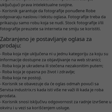
uključujući prava intelektualne svojine.
- Korisnik garantuje da fotografije ponuđene Robe
odgovaraju naslovu i tekstu oglasa. Fotografije treba da
prikazuju samo robu koja se nudi. Stock fotografije i/ili
fotografije preuzete sa interneta ne smiju se koristiti.
Zabranjeno je postavljanje oglasa za
prodaju:
- Roba koja nije uključena ni u jednu kategoriju za koju su
informacije dostupne za objavljivanje na web stranici;
- Roba koja je ukradena ili stečena nezakonitim putem;
- Roba koja je opasna po život i zdravlje;
- Roba koja ne postoji.
- Korisnik se obavezuje da će oglas odmah povući sa
Servisa industrix.rs kada isti više ne važi ili kada je roba
prodata.
- Korisnik snosi isključivu odgovornost za radnje izvršene u
okviru i u vezi sa korišćenjem usluge.