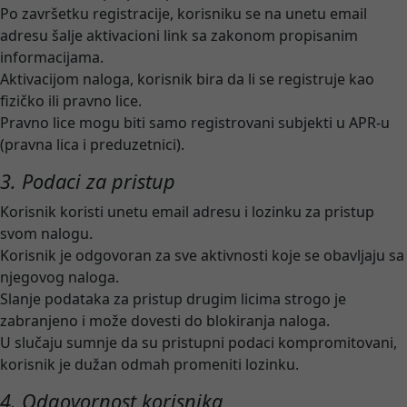
Po završetku registracije, korisniku se na unetu email
adresu šalje aktivacioni link sa zakonom propisanim
informacijama.
Aktivacijom naloga, korisnik bira da li se registruje kao
fizičko ili pravno lice.
Pravno lice mogu biti samo registrovani subjekti u APR-u
(pravna lica i preduzetnici).
3. Podaci za pristup
Korisnik koristi unetu email adresu i lozinku za pristup
svom nalogu.
Korisnik je odgovoran za sve aktivnosti koje se obavljaju sa
njegovog naloga.
Slanje podataka za pristup drugim licima strogo je
zabranjeno i može dovesti do blokiranja naloga.
U slučaju sumnje da su pristupni podaci kompromitovani,
korisnik je dužan odmah promeniti lozinku.
4. Odgovornost korisnika