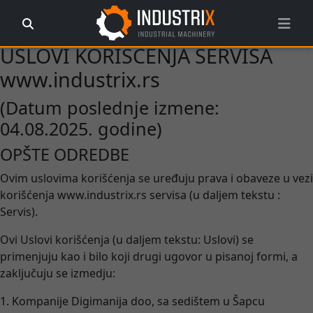
USLOVI KORIŠĆENJA SERVISA
www.industrix.rs
(Datum poslednje izmene:
04.08.2025. godine)
OPŠTE ODREDBE
Ovim uslovima korišćenja se uređuju prava i obaveze u vezi
korišćenja www.industrix.rs servisa (u daljem tekstu :
Servis).
Ovi Uslovi korišćenja (u daljem tekstu: Uslovi) se
primenjuju kao i bilo koji drugi ugovor u pisanoj formi, a
zaključuju se izmedju:
1. Kompanije Digimanija doo, sa sedištem u Šapcu