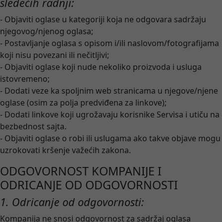
sledećih radnji:
- Objaviti oglase u kategoriji koja ne odgovara sadržaju
njegovog/njenog oglasa;
- Postavljanje oglasa s opisom i/ili naslovom/fotografijama
koji nisu povezani ili nečitljivi;
- Objaviti oglase koji nude nekoliko proizvoda i usluga
istovremeno;
- Dodati veze ka spoljnim web stranicama u njegove/njene
oglase (osim za polja predviđena za linkove);
- Dodati linkove koji ugrožavaju korisnike Servisa i utiču na
bezbednost sajta.
- Objaviti oglase o robi ili uslugama ako takve objave mogu
uzrokovati kršenje važećih zakona.
ODGOVORNOST KOMPANIJE I
ODRICANJE OD ODGOVORNOSTI
1. Odricanje od odgovornosti:
Kompanija ne snosi odgovornost za sadržaj oglasa