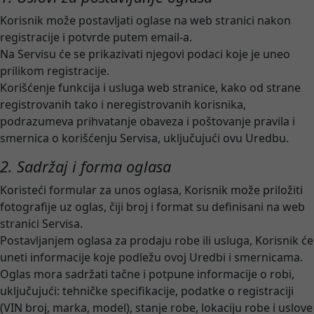
Korisnik može postavljati oglase na web stranici nakon
registracije i potvrde putem email-a.
Na Servisu će se prikazivati njegovi podaci koje je uneo
prilikom registracije.
Korišćenje funkcija i usluga web stranice, kako od strane
registrovanih tako i neregistrovanih korisnika,
podrazumeva prihvatanje obaveza i poštovanje pravila i
smernica o korišćenju Servisa, uključujući ovu Uredbu.
2. Sadržaj i forma oglasa
Koristeći formular za unos oglasa, Korisnik može priložiti
fotografije uz oglas, čiji broj i format su definisani na web
stranici Servisa.
Postavljanjem oglasa za prodaju robe ili usluga, Korisnik će
uneti informacije koje podležu ovoj Uredbi i smernicama.
Oglas mora sadržati tačne i potpune informacije o robi,
uključujući: tehničke specifikacije, podatke o registraciji
(VIN broj, marka, model), stanje robe, lokaciju robe i uslove