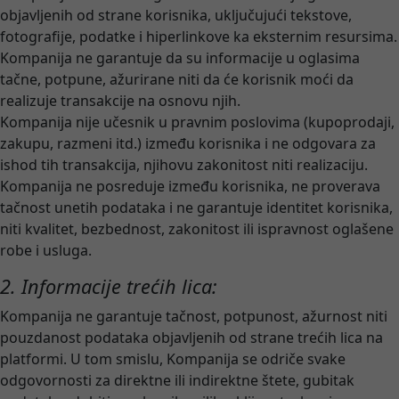
objavljenih od strane korisnika, uključujući tekstove,
fotografije, podatke i hiperlinkove ka eksternim resursima.
Kompanija ne garantuje da su informacije u oglasima
tačne, potpune, ažurirane niti da će korisnik moći da
realizuje transakcije na osnovu njih.
Kompanija nije učesnik u pravnim poslovima (kupoprodaji,
zakupu, razmeni itd.) između korisnika i ne odgovara za
ishod tih transakcija, njihovu zakonitost niti realizaciju.
Kompanija ne posreduje između korisnika, ne proverava
tačnost unetih podataka i ne garantuje identitet korisnika,
niti kvalitet, bezbednost, zakonitost ili ispravnost oglašene
robe i usluga.
2. Informacije trećih lica:
Kompanija ne garantuje tačnost, potpunost, ažurnost niti
pouzdanost podataka objavljenih od strane trećih lica na
platformi. U tom smislu, Kompanija se odriče svake
odgovornosti za direktne ili indirektne štete, gubitak