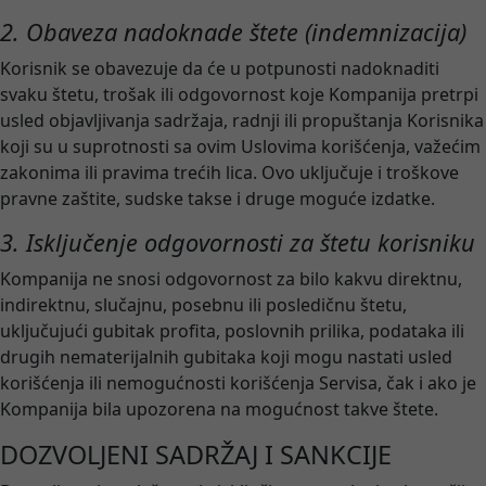
2. Obaveza nadoknade štete (indemnizacija)
Korisnik se obavezuje da će u potpunosti nadoknaditi
svaku štetu, trošak ili odgovornost koje Kompanija pretrpi
usled objavljivanja sadržaja, radnji ili propuštanja Korisnika
koji su u suprotnosti sa ovim Uslovima korišćenja, važećim
zakonima ili pravima trećih lica. Ovo uključuje i troškove
pravne zaštite, sudske takse i druge moguće izdatke.
3. Isključenje odgovornosti za štetu korisniku
Kompanija ne snosi odgovornost za bilo kakvu direktnu,
indirektnu, slučajnu, posebnu ili posledičnu štetu,
uključujući gubitak profita, poslovnih prilika, podataka ili
drugih nematerijalnih gubitaka koji mogu nastati usled
korišćenja ili nemogućnosti korišćenja Servisa, čak i ako je
Kompanija bila upozorena na mogućnost takve štete.
DOZVOLJENI SADRŽAJ I SANKCIJE