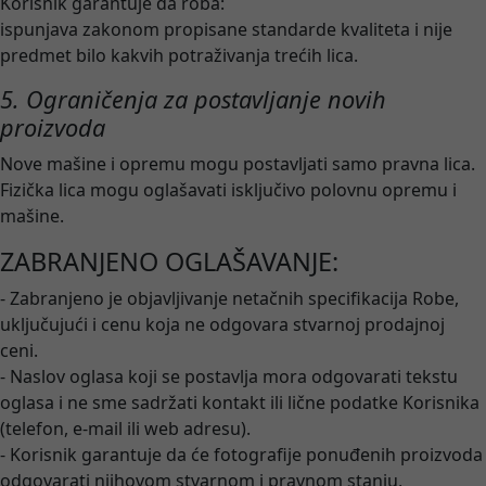
Korisnik garantuje da roba:
ispunjava zakonom propisane standarde kvaliteta i nije
predmet bilo kakvih potraživanja trećih lica.
5. Ograničenja za postavljanje novih
proizvoda
Nove mašine i opremu mogu postavljati samo pravna lica.
Fizička lica mogu oglašavati isključivo polovnu opremu i
mašine.
ZABRANJENO OGLAŠAVANJE:
- Zabranjeno je objavljivanje netačnih specifikacija Robe,
uključujući i cenu koja ne odgovara stvarnoj prodajnoj
ceni.
- Naslov oglasa koji se postavlja mora odgovarati tekstu
oglasa i ne sme sadržati kontakt ili lične podatke Korisnika
(telefon, e-mail ili web adresu).
- Korisnik garantuje da će fotografije ponuđenih proizvoda
odgovarati njihovom stvarnom i pravnom stanju,