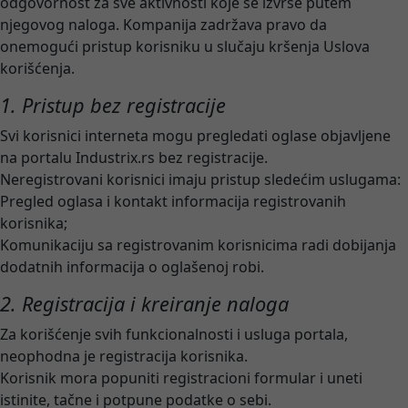
odgovornost za sve aktivnosti koje se izvrše putem
njegovog naloga. Kompanija zadržava pravo da
onemogući pristup korisniku u slučaju kršenja Uslova
korišćenja.
1. Pristup bez registracije
Svi korisnici interneta mogu pregledati oglase objavljene
na portalu Industrix.rs bez registracije.
Neregistrovani korisnici imaju pristup sledećim uslugama:
Pregled oglasa i kontakt informacija registrovanih
korisnika;
Komunikaciju sa registrovanim korisnicima radi dobijanja
dodatnih informacija o oglašenoj robi.
2. Registracija i kreiranje naloga
Za korišćenje svih funkcionalnosti i usluga portala,
neophodna je registracija korisnika.
Korisnik mora popuniti registracioni formular i uneti
istinite, tačne i potpune podatke o sebi.