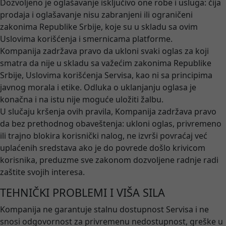
Dozvoljeno je oglašavanje isključivo one robe i usluga: čija
prodaja i oglašavanje nisu zabranjeni ili ograničeni
zakonima Republike Srbije, koje su u skladu sa ovim
Uslovima korišćenja i smernicama platforme.
Kompanija zadržava pravo da ukloni svaki oglas za koji
smatra da nije u skladu sa važećim zakonima Republike
Srbije, Uslovima korišćenja Servisa, kao ni sa principima
javnog morala i etike. Odluka o uklanjanju oglasa je
konačna i na istu nije moguće uložiti žalbu.
U slučaju kršenja ovih pravila, Kompanija zadržava pravo
da bez prethodnog obaveštenja: ukloni oglas, privremeno
ili trajno blokira korisnički nalog, ne izvrši povraćaj već
uplaćenih sredstava ako je do povrede došlo krivicom
korisnika, preduzme sve zakonom dozvoljene radnje radi
zaštite svojih interesa.
TEHNIČKI PROBLEMI I VIŠA SILA
Kompanija ne garantuje stalnu dostupnost Servisa i ne
snosi odgovornost za privremenu nedostupnost, greške u