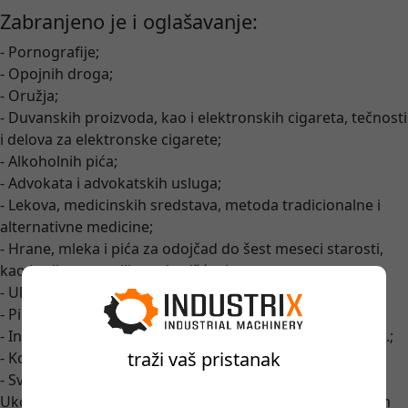
Zabranjeno je i oglašavanje:
- Pornografije;
- Opojnih droga;
- Oružja;
- Duvanskih proizvoda, kao i elektronskih cigareta, tečnosti
i delova za elektronske cigarete;
- Alkoholnih pića;
- Advokata i advokatskih usluga;
- Lekova, medicinskih sredstava, metoda tradicionalne i
alternativne medicine;
- Hrane, mleka i pića za odojčad do šest meseci starosti,
kao i pribora za njihovo korišćenje;
- Ulaznica za kulturne, sportske i druge manifestacije;
- Piratskih kopija proizvoda;
- Intimne usluge, posredovanje u intimnim uslugama i sl.;
traži vaš pristanak
- Kockarnica, kladionica;
- Svih vidova klađenja, borba pasa i sličnih događaja;
Ukoliko dođe do zloupotrebe i aktivacije oglasa, prilikom