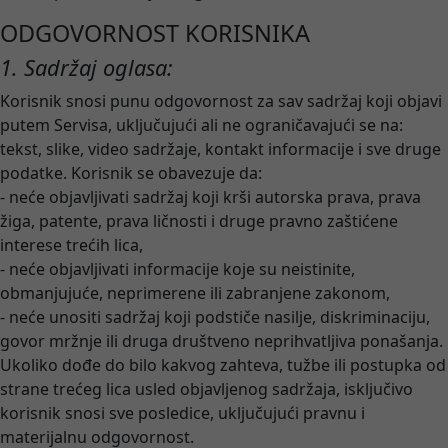
ODGOVORNOST KORISNIKA
1. Sadržaj oglasa:
Korisnik snosi punu odgovornost za sav sadržaj koji objavi
putem Servisa, uključujući ali ne ograničavajući se na:
tekst, slike, video sadržaje, kontakt informacije i sve druge
podatke. Korisnik se obavezuje da:
- neće objavljivati sadržaj koji krši autorska prava, prava
žiga, patente, prava ličnosti i druge pravno zaštićene
interese trećih lica,
- neće objavljivati informacije koje su neistinite,
obmanjujuće, neprimerene ili zabranjene zakonom,
- neće unositi sadržaj koji podstiče nasilje, diskriminaciju,
govor mržnje ili druga društveno neprihvatljiva ponašanja.
Ukoliko dođe do bilo kakvog zahteva, tužbe ili postupka od
strane trećeg lica usled objavljenog sadržaja, isključivo
korisnik snosi sve posledice, uključujući pravnu i
materijalnu odgovornost.