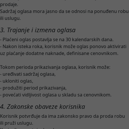
prodaje.
Sadržaj oglasa mora jasno da se odnosi na ponuđenu robu
ili uslugu.
3. Trajanje i izmena oglasa
- Plaćeni oglas postavlja se na 30 kalendarskih dana.
- Nakon isteka roka, korisnik može oglas ponovo aktivirati
uz plaćanje dodatne naknade, definisane cenovnikom.
Tokom perioda prikazivanja oglasa, korisnik može:
- uređivati sadržaj oglasa,
- ukloniti oglas,
- produžiti period prikazivanja,
- povećati vidljivost oglasa u skladu sa cenovnikom.
4. Zakonske obaveze korisnika
Korisnik potvrđuje da ima zakonsko pravo da proda robu
ili pruži uslugu.