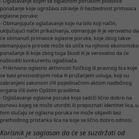
- Oglašavanje kojim se oglasnom porukom podstiče
ponašanje koje ugrožava zdravlje ili bezbednost primaoca
oglasne poruke;
- Obmanjujuće oglašavanje koje na bilo koji način,
uključujući način prikazivanja, obmanjuje ili je verovatno da
će obmanuti primaoce oglasne poruke, koje zbog takve
obmanjujuće prirode može da utiče na njihovo ekonomsko
ponašanje ili koje zbog toga škodi ili je verovatno da će
naškoditi konkurentu oglašivača.
- Prikriveno oglasno aktivnosti fizičkog ili pravnog lica koje
se bavi proizvodnjom roba ili pružanjem usluga, koji su
zabranjeni zakonom i/ili pojedinačnim aktom nadležnog
organa i/ili ovim Opštim pravilima.
- Oglašavanje oglasne poruke koja sadrži lično dobro na
osnovu kojeg se može utvrditi ili prepoznati identitet lica, u
tom slučaju se oglasna poruka ne može objaviti bez
prethodnog pristanka lica na koje se lično dobro odnosi.
Korisnik je saglasan da će se suzdržati od