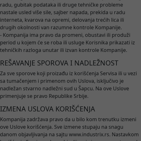
radu, gubitak podataka ili druge tehničke probleme
nastale usled više sile, sajber napada, prekida u radu
interneta, kvarova na opremi, delovanja trećih lica ili
drugih okolnosti van razumne kontrole Kompanije.
- Kompanija ima pravo da promeni, obustavi ili produži
period u kojem će se roba ili usluge Korisnika prikazati iz
tehničkih razloga unutar ili izvan kontrole Kompanije.
REŠAVANJE SPOROVA I NADLEŽNOST
Za sve sporove koji proizađu iz korišćenja Servisa ili u vezi
sa tumačenjem i primenom ovih Uslova, isključivo je
nadležan stvarno nadležni sud u Šapcu. Na ove Uslove
primenjuje se pravo Republike Srbije.
IZMENA USLOVA KORIŠĆENJA
Kompanija zadržava pravo da u bilo kom trenutku izmeni
ove Uslove korišćenja. Sve izmene stupaju na snagu
danom objavljivanja na sajtu www.industrix.rs. Nastavkom