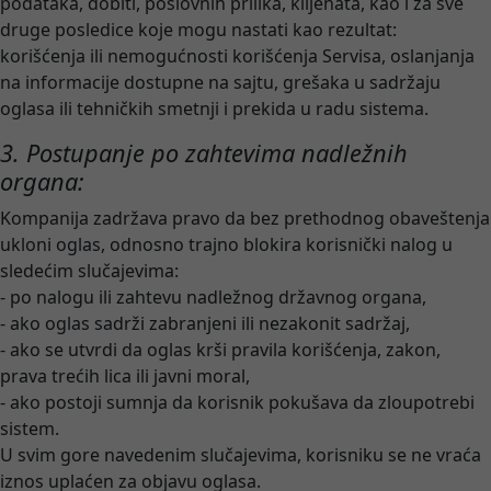
podataka, dobiti, poslovnih prilika, klijenata, kao i za sve
druge posledice koje mogu nastati kao rezultat:
korišćenja ili nemogućnosti korišćenja Servisa, oslanjanja
na informacije dostupne na sajtu, grešaka u sadržaju
oglasa ili tehničkih smetnji i prekida u radu sistema.
3. Postupanje po zahtevima nadležnih
organa:
Kompanija zadržava pravo da bez prethodnog obaveštenja
ukloni oglas, odnosno trajno blokira korisnički nalog u
sledećim slučajevima:
- po nalogu ili zahtevu nadležnog državnog organa,
- ako oglas sadrži zabranjeni ili nezakonit sadržaj,
- ako se utvrdi da oglas krši pravila korišćenja, zakon,
prava trećih lica ili javni moral,
- ako postoji sumnja da korisnik pokušava da zloupotrebi
sistem.
U svim gore navedenim slučajevima, korisniku se ne vraća
iznos uplaćen za objavu oglasa.