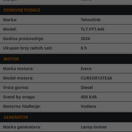
OSNOVNI PODACI
Marka:
Tehnolink
Model:
TL7.FPT.440
Godina proizvodnje:
2026
Ukupan broj radnih sati:
0
h
MOTOR
Marka motora:
Iveco
Model motora:
CURSOR13TE3A
Vrsta goriva:
Diesel
Stand by snaga:
450
kVA
Motorno hlađenje:
Vodeno
GENERATOR
Marka generatora:
Leroy-Somer