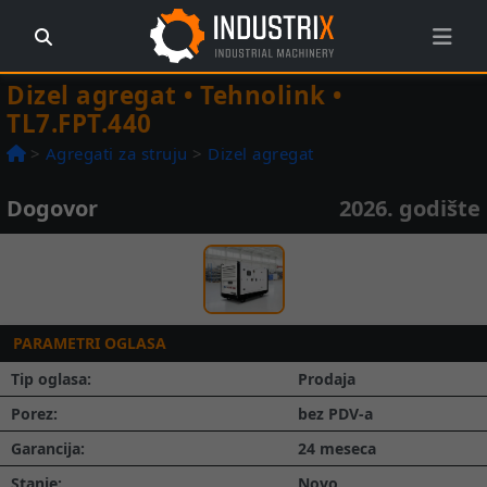
Dizel agregat • Tehnolink •
TL7.FPT.440
>
Agregati za struju
>
Dizel agregat
Dogovor
2026. godište
Prethodna
Slede
1 / 1
PARAMETRI OGLASA
Tip oglasa:
Prodaja
Porez:
bez PDV-a
Garancija:
24 meseca
Stanje:
Novo