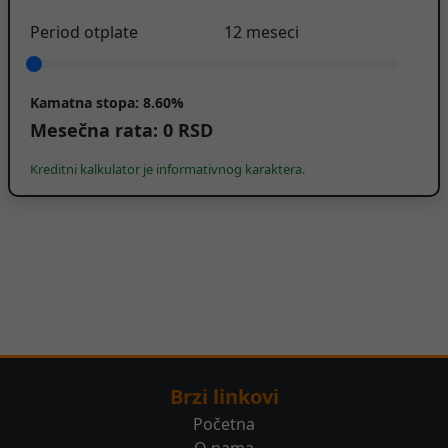
Period otplate
12
meseci
Kamatna stopa:
8.60%
Mesečna rata:
0
RSD
Kreditni kalkulator je informativnog karaktera.
Brzi linkovi
Početna