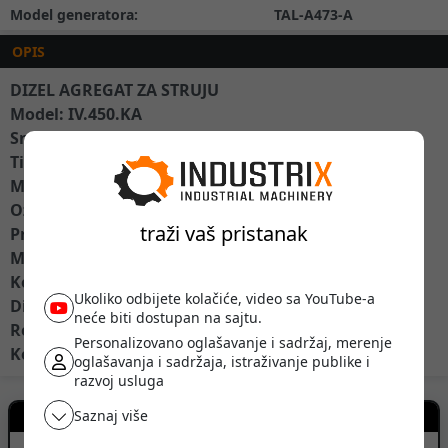
Model generatora:
TAL-A473-A
OPIS
DIZEL AGREGAT ZA STRUJU
Model: IV.450.KA
Snaga: 450 kVA
Tip: Canopy
Motor: IVECO
Oznaka motora: CURSOR13TE3A
traži vaš pristanak
Proizvođač generatora: LEROY SOMER
Model generatora: TAL-A473-A
Kontroler: –
Ukoliko odbijete kolačiće, video sa YouTube-a
Dimenzije: –
neće biti dostupan na sajtu.
Rezervoar: –
Personalizovano oglašavanje i sadržaj, merenje
Količina: 2
oglašavanja i sadržaja, istraživanje publike i
razvoj usluga
Kontakt prodavca
Saznaj više