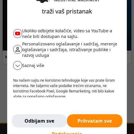
traži vaš pristanak
Ukoliko odbijete kolačiće, video sa YouTube-a
neće biti dostupan na sajtu.
Personalizovano oglašavanje i sadržaj, merenje
oglašavanja i sadržaja, istraživanje publike i
razvoj usluga
Naziv usluge:
BSL Li-Ion baterije za viljuškare •
Valuta:
RSD
Saznaj više
Na našem sajtu ne koristimo tehnologije koje vas prate širom
interneta. Ne šaljemo vaše podatke trećim stranama, ne
koristimo Facebook Pixel, Google Remarketing, niti bilo kakve
alate za ponašajno oglašavanje.
Verujemo da korisnik treba da ima slobodu da pretražuje,
razmišlja i odlučuje - bez pritiska, manipulacije ili nadzora.
Ne pratimo vas. Ovde ste bezbedni.
Odbijam sve
Prihvatam sve
Podešavanja