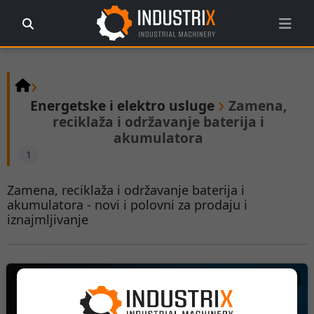
›
›
Energetske i elektro usluge
Zamena,
reciklaža i održavanje baterija i
akumulatora
1
Zamena, reciklaža i održavanje baterija i
akumulatora - novi i polovni za prodaju i
iznajmljivanje
Dogovor