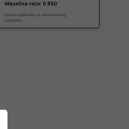
Mesečna rata:
0
RSD
Kreditni kalkulator je informativnog
karaktera.