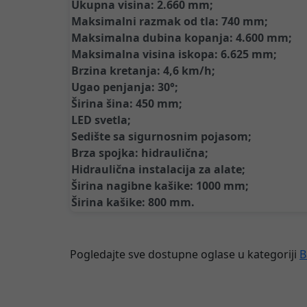
Ukupna visina: 2.660 mm;
Maksimalni razmak od tla: 740 mm;
Maksimalna dubina kopanja: 4.600 mm;
Maksimalna visina iskopa: 6.625 mm;
Brzina kretanja: 4,6 km/h;
Ugao penjanja: 30°;
Širina šina: 450 mm;
LED svetla;
Sedište sa sigurnosnim pojasom;
Brza spojka: hidraulična;
Hidraulična instalacija za alate;
Širina nagibne kašike: 1000 mm;
Širina kašike: 800 mm.
Pogledajte sve dostupne oglase u kategoriji
B