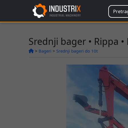
Srednji bager • Rippa •
>
Bageri
>
Srednji bageri do 10t