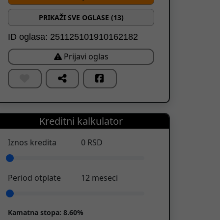
PRIKAŽI SVE OGLASE (13)
ID oglasa: 251125101910162182
Prijavi oglas
Kreditni kalkulator
Iznos kredita
0
RSD
Period otplate
12
meseci
Kamatna stopa:
8.60%