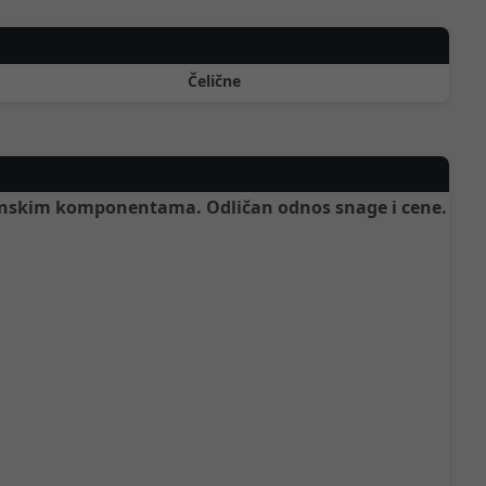
Čelične
anskim komponentama. Odličan odnos snage i cene.