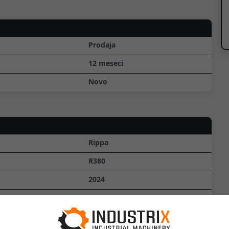
Prodaja
12 meseci
Novo
Rippa
R380
2024
0
h