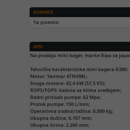
GUSENICE
Tip gusenica:
OPIS
Na prodaju mini bager, marke Ripa sa jap
Tehničke karakteristike mini bagera R380:
Motor: Yanmar 4TNV98L;
Snaga motora: 42,4 kW (57,5 KS);
ROPS/FOPS: kabina sa klima uređajem;
Radni pritisak pumpe: 62 Mpa;
Protok pumpe: 150 L/min;
Operativna (radna) težina: 8.000 kg;
Ukupna dužina: 6.167 mm;
Ukupna širina: 2.260 mm;