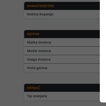
KARAKTERISTIKE
Dubina kopanja:
MOTOR
Marka motora:
Model motora:
Snaga motora:
Vrsta goriva:
MENJAČ
Tip menjača: