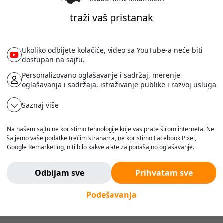
traži vaš pristanak
4.18
m
Ukoliko odbijete kolačiće, video sa YouTube-a neće biti
dostupan na sajtu.
Personalizovano oglašavanje i sadržaj, merenje
oglašavanja i sadržaja, istraživanje publike i razvoj usluga
Yanmar
Saznaj više
4TNV98L
42
kW
Na našem sajtu ne koristimo tehnologije koje vas prate širom interneta. Ne
šaljemo vaše podatke trećim stranama, ne koristimo Facebook Pixel,
Diesel
Google Remarketing, niti bilo kakve alate za ponašajno oglašavanje.
Verujemo da korisnik treba da ima slobodu da pretražuje, razmišlja i
odlučuje - bez pritiska, manipulacije ili nadzora.
Odbijam sve
Prihvatam sve
Ne pratimo vas. Ovde ste bezbedni.
Podešavanja
Manuelni