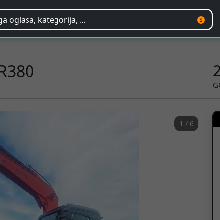
 R380
G
1 / 6