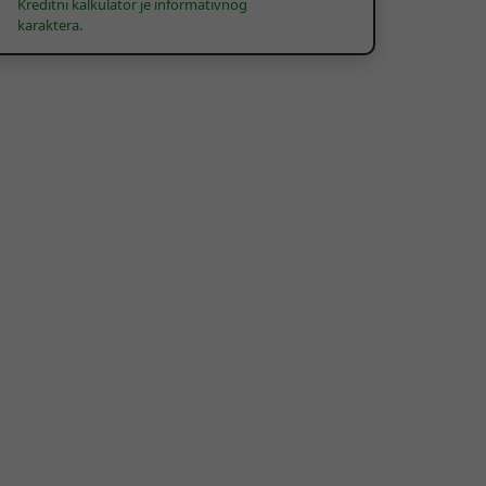
Kreditni kalkulator je informativnog
karaktera.