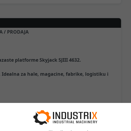
KA / PRODAJA
aste platforme Skyjack SJIII 4632.
dealna za hale, magacine, fabrike, logistiku i