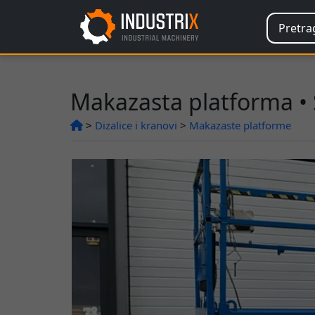
Makazasta platforma • 
>
Dizalice i kranovi
>
Makazaste platforme