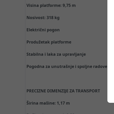
Visina platforme: 9,75 m
Nosivost: 318 kg
Električni pogon
Produžetak platforme
Stabilna i laka za upravljanje
Pogodna za unutrašnje i spoljne radove n
PRECIZNE DIMENZIJE ZA TRANSPORT
Širina mašine: 1,17 m