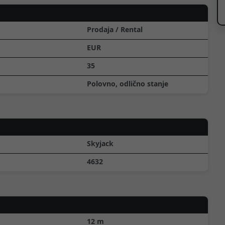
Prodaja / Rental
EUR
35
Polovno, odlično stanje
Skyjack
4632
12
m