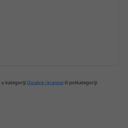
 u kategoriji
Dizalice i kranovi
ili potkategoriji