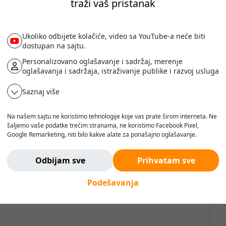
traži vaš pristanak
Ukoliko odbijete kolačiće, video sa YouTube-a neće biti
dostupan na sajtu.
Personalizovano oglašavanje i sadržaj, merenje
oglašavanja i sadržaja, istraživanje publike i razvoj usluga
Saznaj više
Na našem sajtu ne koristimo tehnologije koje vas prate širom interneta. Ne
šaljemo vaše podatke trećim stranama, ne koristimo Facebook Pixel,
a ravnim površinama
Google Remarketing, niti bilo kakve alate za ponašajno oglašavanje.
Verujemo da korisnik treba da ima slobodu da pretražuje, razmišlja i
odlučuje - bez pritiska, manipulacije ili nadzora.
Odbijam sve
Prihvatam sve
Ne pratimo vas. Ovde ste bezbedni.
Podešavanja