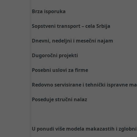
Brza isporuka
Sopstveni transport – cela Srbija
Dnevni, nedeljni i mesečni najam
Dugoročni projekti
Posebni uslovi za firme
Redovno servisirane i tehnički ispravne m
Poseduje stručni nalaz
U ponudi više modela makazastih i zglobni