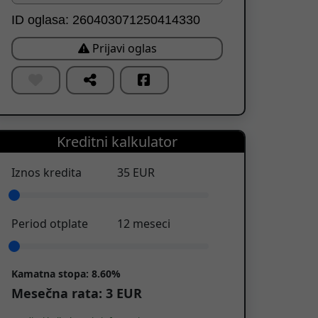
ID oglasa: 260403071250414330
Prijavi oglas
Kreditni kalkulator
Iznos kredita
35
EUR
Period otplate
12
meseci
Kamatna stopa:
8.60%
Mesečna rata:
3
EUR