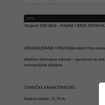
OPIS
Skyjack SJIII 4632 – NAJAM / BRZA ISPORU
IZNAJMLJIVANJE I PRODAJA električne makaz
Mašina dostupna odmah – spremna za rad. I
industrijske objekte.
TEHNIČKE KARAKTERISTIKE
Radna visina: 11,75 m