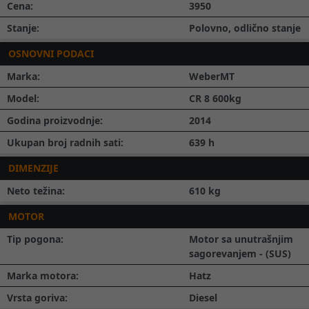
Cena:
3950
Stanje:
Polovno, odlično stanje
OSNOVNI PODACI
Marka:
WeberMT
Model:
CR 8 600kg
Godina proizvodnje:
2014
Ukupan broj radnih sati:
639
h
DIMENZIJE
Neto težina:
610
kg
MOTOR
Tip pogona:
Motor sa unutrašnjim
sagorevanjem - (SUS)
Marka motora:
Hatz
Vrsta goriva:
Diesel