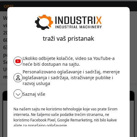
OPIS
Weber CR8
vibro ploca
2014god.
traži vaš pristanak
600kg.
639rh.
pali na Kljuc
Ukoliko odbijete kolačiće, video sa YouTube-a
Servis tek uradjen
neće biti dostupan na sajtu.
Uvoz iz Nemacke
Personalizovano oglašavanje i sadržaj, merenje
moguce Rentiranje
oglašavanja i sadržaja, istraživanje publike i
razvoj usluga
Saznaj više
Kontakt prodavca
Na našem sajtu ne koristimo tehnologije koje vas prate širom
Loznica, Srbija
interneta. Ne šaljemo vaše podatke trećim stranama, ne
koristimo Facebook Pixel, Google Remarketing, niti bilo kakve
PRIKAŽI BROJ TELEFONA
alate za ponašajno oglašavanje.
Verujemo da korisnik treba da ima slobodu da pretražuje,
PRIKAŽI SVE OGLASE (5)
razmišlja i odlučuje - bez pritiska, manipulacije ili nadzora.