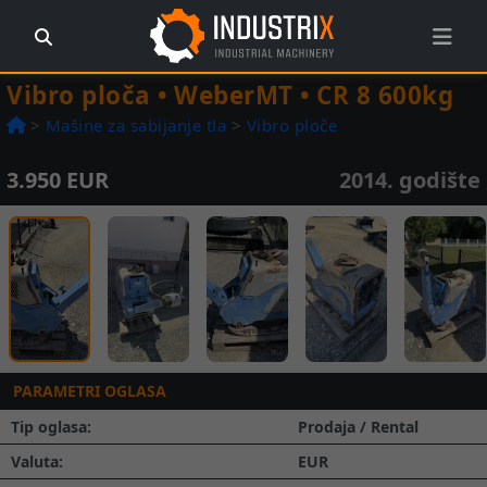
Vibro ploča • WeberMT • CR 8 600kg
>
Mašine za sabijanje tla
>
Vibro ploče
3.950 EUR
2014. godište
Prethodna
Slede
1 / 15
PARAMETRI OGLASA
Tip oglasa:
Prodaja / Rental
Valuta:
EUR