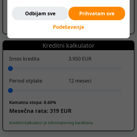
Ne pratimo vas. Ovde ste bezbedni.
ID oglasa: 251029213037301773
Odbijam sve
Prihvatam sve
Prijavi oglas
Podešavanja
Kreditni kalkulator
Iznos kredita
3.950
EUR
Period otplate
12
meseci
Kamatna stopa:
8.60%
Mesečna rata:
319
EUR
Kreditni kalkulator je informativnog karaktera.