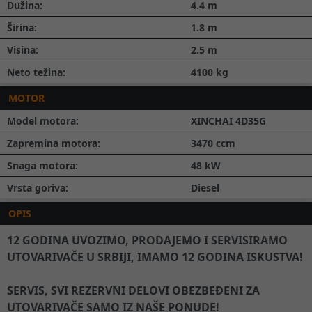
Dužina:
4.4
m
Širina:
1.8
m
Visina:
2.5
m
Neto težina:
4100
kg
MOTOR
Model motora:
XINCHAI 4D35G
Zapremina motora:
3470
ccm
Snaga motora:
48
kW
Vrsta goriva:
Diesel
OPIS
12 GODINA UVOZIMO, PRODAJEMO I SERVISIRAMO
UTOVARIVAČE U SRBIJI, IMAMO 12 GODINA ISKUSTVA!
SERVIS, SVI REZERVNI DELOVI OBEZBEĐENI ZA
UTOVARIVAČE SAMO IZ NAŠE PONUDE!