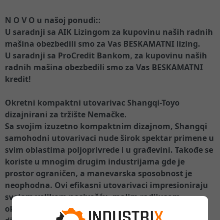
N O V O u našoj ponudi::
U saradnji sa AIK Lizingom za kupovinu naših radnih
mašina obezbedili smo za Vas BESKAMATNI lizing.
U saradnji sa ProCredit Bankom, za kupovinu naših
radnih mašina obezbedili smo za Vas BESKAMATNI
kredit!
Okretni kompaktni utovarivac Shangqi-Toyo
dizajnirani za tržište Nemačke.
Sa svojim izuzetno kompaktnim dizajnom, Shangqi
samohodni utovarivaci nude širok spektar primene u
svim oblastima poljoprivrede i u građevini. Takođe se
koriste u mnogim drugim industrijama gde je
prostor ograničen, a manevarska sposobnost je
neophodna. Ovi efikasni utovarivaci impresioniraju
svojom velikom nosivošću, malim radijusom
okretanja, malom radnom težinom I jedinstvenim