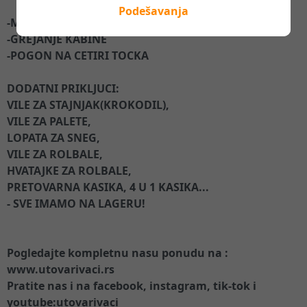
Podešavanja
-MAX. BRZINA 30 km/h
-GREJANJE KABINE
-POGON NA CETIRI TOCKA
DODATNI PRIKLJUCI:
VILE ZA STAJNJAK(KROKODIL),
VILE ZA PALETE,
LOPATA ZA SNEG,
VILE ZA ROLBALE,
HVATAJKE ZA ROLBALE,
PRETOVARNA KASIKA, 4 U 1 KASIKA...
- SVE IMAMO NA LAGERU!
Pogledajte kompletnu nasu ponudu na :
www.utovarivaci.rs
Pratite nas i na facebook, instagram, tik-tok i
youtube:utovarivaci