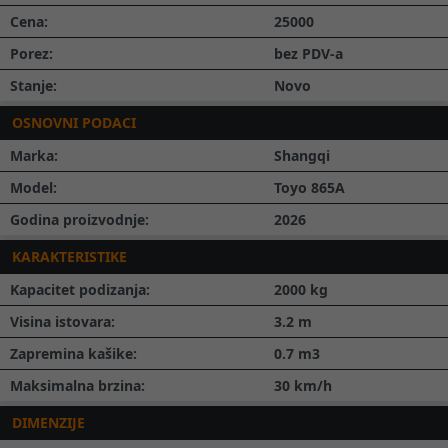
Cena:
25000
Porez:
bez PDV-a
Stanje:
Novo
OSNOVNI PODACI
Marka:
Shangqi
Model:
Toyo 865A
Godina proizvodnje:
2026
KARAKTERISTIKE
Kapacitet podizanja:
2000
kg
Visina istovara:
3.2
m
Zapremina kašike:
0.7
m3
Maksimalna brzina:
30
km/h
DIMENZIJE