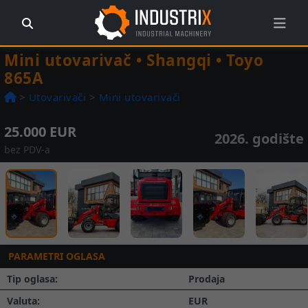
Mini utovarivač • Shangqi • Toyo
865A
>
Utovarivači
>
Mini utovarivači
25.000 EUR
2026. godište
bez PDV-a
Prethodna
Slede
1 / 16
PARAMETRI OGLASA
Tip oglasa:
Prodaja
Valuta:
EUR