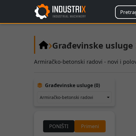
›
Građevinske usluge
Armiračko-betonski radovi - novi i polov
Građevinske usluge (0)
PONIŠTI
Primeni