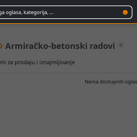
›
Armiračko-betonski radovi
0
ni za prodaju i iznajmljivanje
Nema dostupnih ogla