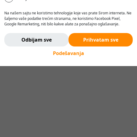
Na našem sajtu ne koristimo tehnologije koje vas prate širom interneta. Ne
šaljemo vaše podatke trećim stranama, ne koristimo Facebook Pixel,
Google Remarketing, niti bilo kakve alate za ponašajno oglašavanje.
Verujemo da korisnik treba da ima slobodu da pretražuje, razmišlja i
odlučuje - bez pritiska, manipulacije ili nadzora.
Odbijam sve
Prihvatam sve
Ne pratimo vas. Ovde ste bezbedni.
Podešavanja