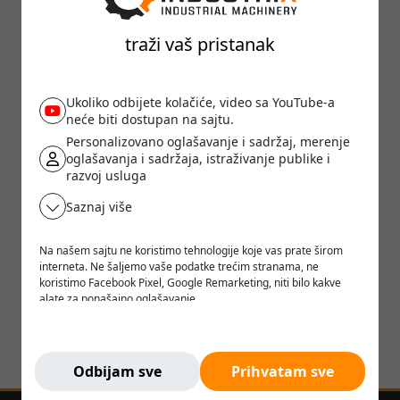
traži vaš pristanak
Ukoliko odbijete kolačiće, video sa YouTube-a
neće biti dostupan na sajtu.
Personalizovano oglašavanje i sadržaj, merenje
oglašavanja i sadržaja, istraživanje publike i
razvoj usluga
Saznaj više
Na našem sajtu ne koristimo tehnologije koje vas prate širom
interneta. Ne šaljemo vaše podatke trećim stranama, ne
koristimo Facebook Pixel, Google Remarketing, niti bilo kakve
alate za ponašajno oglašavanje.
Verujemo da korisnik treba da ima slobodu da pretražuje,
razmišlja i odlučuje - bez pritiska, manipulacije ili nadzora.
Ne pratimo vas. Ovde ste bezbedni.
Odbijam sve
Prihvatam sve