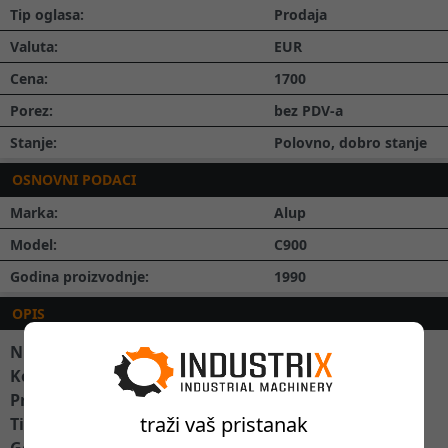
Tip oglasa:
Prodaja
Valuta:
EUR
Cena:
1700
Porez:
bez PDV-a
Stanje:
Polovno, dobro stanje
OSNOVNI PODACI
Marka:
Alup
Model:
C900
Godina proizvodnje:
1990
OPIS
Nudimo Vam:
Kompresor.
Proizvođač: Alup.
traži vaš pristanak
Tip: C900.
Godina proizvodnje: 1990.