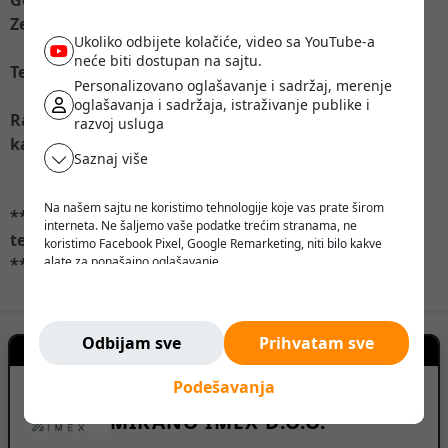
Zemlja porekla: Nemačka.
Ukoliko odbijete kolačiće, video sa YouTube-a
neće biti dostupan na sajtu.
Tehnički podaci:
Personalizovano oglašavanje i sadržaj, merenje
oglašavanja i sadržaja, istraživanje publike i
Radni pritisak: 11 bari,
razvoj usluga
kapacitet boce: 90 l.
Saznaj više
Na našem sajtu ne koristimo tehnologije koje vas prate širom
*** Podložno promenama i greškama u podacima i
interneta. Ne šaljemo vaše podatke trećim stranama, ne
tehničkim informacijama, kao i prethodnoj prodaji
koristimo Facebook Pixel, Google Remarketing, niti bilo kakve
***
alate za ponašajno oglašavanje.
Verujemo da korisnik treba da ima slobodu da pretražuje,
razmišlja i odlučuje - bez pritiska, manipulacije ili nadzora.
Ne pratimo vas. Ovde ste bezbedni.
Odbijam sve
Prihvatam sve
Kontakt prodavca
Podešavanja
MIKANO IMEX D.O.O.