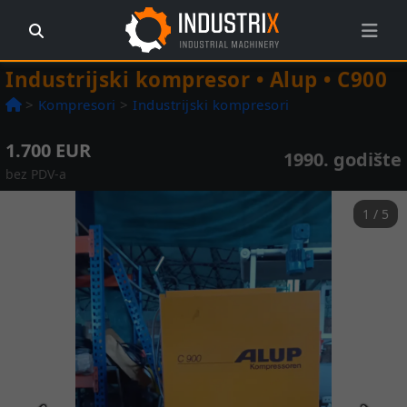
Industrijski kompresor • Alup • C900
>
Kompresori
>
Industrijski kompresori
1.700 EUR
1990. godište
bez PDV-a
1 / 5