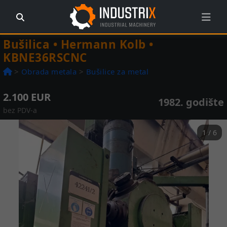
Bušilica • Hermann Kolb •
KBNE36RSCNC
>
Obrada metala
>
Bušilice za metal
2.100 EUR
1982. godište
bez PDV-a
1 / 6