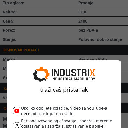
Tip oglasa:
Prodaja
Valuta:
EUR
Cena:
2100
Porez:
bez PDV-a
Stanje:
Polovno, dobro stanje
OSNOVNI PODACI
Marka:
Hermann Kolb
Model:
KBNE36RSCNC
Godina proizvodnje:
1982
KARAKTERISTIKE
traži vaš pristanak
Vrsta bušilica:
Koordinatna bušilica
OPIS
Ukoliko odbijete kolačiće, video sa YouTube-a
neće biti dostupan na sajtu.
Maks. dimenzije obratka: 950x450x700
Personalizovano oglašavanje i sadržaj, merenje
Maks. težina obratka: 200 kg
oglašavanja i sadržaja, istraživanje publike i