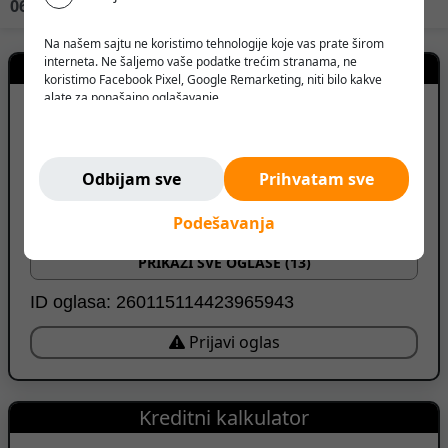
Na našem sajtu ne koristimo tehnologije koje vas prate širom
interneta. Ne šaljemo vaše podatke trećim stranama, ne
Kontakt prodavca
koristimo Facebook Pixel, Google Remarketing, niti bilo kakve
alate za ponašajno oglašavanje.
GRINDEX
Verujemo da korisnik treba da ima slobodu da pretražuje,
razmišlja i odlučuje - bez pritiska, manipulacije ili nadzora.
Ne pratimo vas. Ovde ste bezbedni.
Odbijam sve
Prihvatam sve
Kikinda, Srbija
PRIKAŽI BROJ TELEFONA
Podešavanja
PRIKAŽI SVE OGLASE (13)
ID oglasa: 260115114423965943
Prijavi oglas
Kreditni kalkulator