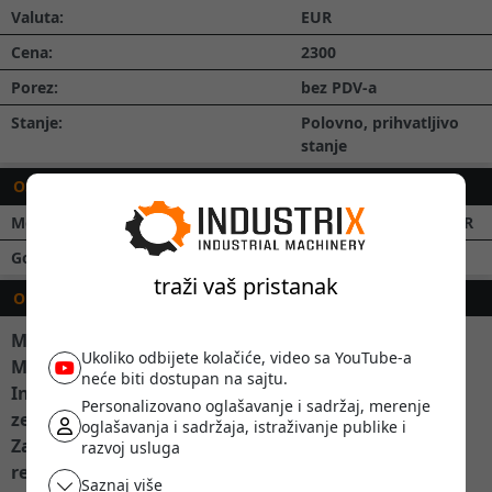
Valuta:
EUR
Cena:
2300
Porez:
bez PDV-a
Stanje:
Polovno, prihvatljivo
stanje
OSNOVNI PODACI
Model:
Grafensttaden FV 104R
Godina proizvodnje:
1961
traži vaš pristanak
OPIS
Maks. dimenzije obratka: 200x300x800 mm
Ukoliko odbijete kolačiće, video sa YouTube-a
Maks. težina obratka: 300 kg
neće biti dostupan na sajtu.
Info:
Personalizovano oglašavanje i sadržaj, merenje
zeljkovic.nenad@grindex.rs
oglašavanja i sadržaja, istraživanje publike i
Za tehničke detalje i stanje:
razvoj usluga
reljic.dusan@grindex.rs
Saznaj više