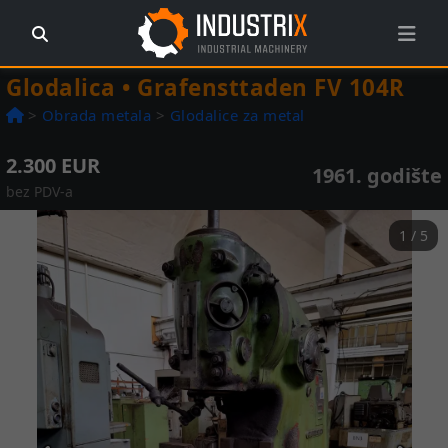
Glodalica • Grafensttaden FV 104R
>
Obrada metala
>
Glodalice za metal
2.300 EUR
1961. godište
bez PDV-a
1 / 5