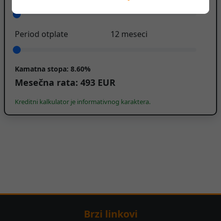
Period otplate
12
meseci
Kamatna stopa:
8.60%
Mesečna rata:
493
EUR
Kreditni kalkulator je informativnog karaktera.
Brzi linkovi