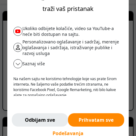
traži vaš pristanak
Kontakt prodavca
Ukoliko odbijete kolačiće, video sa YouTube-a
GRINDEX
neće biti dostupan na sajtu.
Personalizovano oglašavanje i sadržaj, merenje
oglašavanja i sadržaja, istraživanje publike i
Kikinda, Srbija
razvoj usluga
PRIKAŽI BROJ TELEFONA
Saznaj više
PRIKAŽI SVE OGLASE (13)
Na našem sajtu ne koristimo tehnologije koje vas prate širom
interneta. Ne šaljemo vaše podatke trećim stranama, ne
ID oglasa: 260115103414726480
koristimo Facebook Pixel, Google Remarketing, niti bilo kakve
alate za ponašajno oglašavanje.
Prijavi oglas
Verujemo da korisnik treba da ima slobodu da pretražuje,
razmišlja i odlučuje - bez pritiska, manipulacije ili nadzora.
Ne pratimo vas. Ovde ste bezbedni.
Odbijam sve
Prihvatam sve
Kreditni kalkulator
Podešavanja
Iznos kredita
6.100
EUR