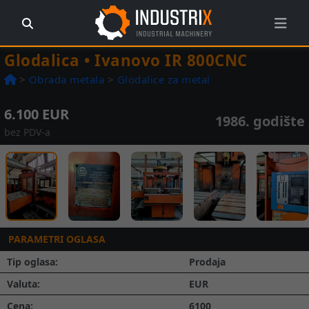
Glodalica • Ivanovo IR 800CNC
>
Obrada metala
>
Glodalice za metal
6.100 EUR
1986. godište
bez PDV-a
Prethodna
Slede
1 / 5
PARAMETRI OGLASA
Tip oglasa:
Prodaja
Valuta:
EUR
Cena:
6100