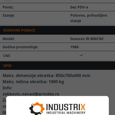
Porez:
bez PDV-a
Stanje:
Polovno, prihvatljivo
stanje
OSNOVNI PODACI
Model:
Ivanovo IR 800CNC
Godina proizvodnje:
1986
CNC
OPIS
Maks. dimenzije obratka: 850x700x600 mm
Maks. težina obratka: 1000 kg
Info:
zeljkovic.nenad@grindex.rs
Za tehničke detalje i stanje:
reljic.dusan@grindex.rs