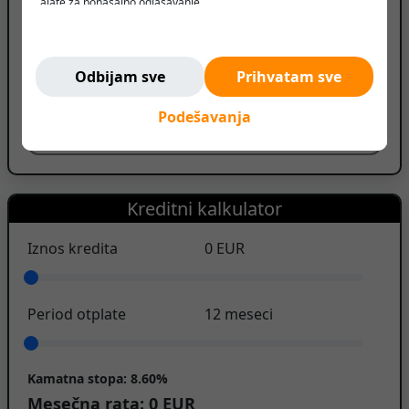
alate za ponašajno oglašavanje.
Verujemo da korisnik treba da ima slobodu da pretražuje,
PRIKAŽI BROJ TELEFONA
razmišlja i odlučuje - bez pritiska, manipulacije ili nadzora.
Ne pratimo vas. Ovde ste bezbedni.
PRIKAŽI SVE OGLASE (42)
Odbijam sve
Prihvatam sve
ID oglasa: 260212082523954289
Podešavanja
Prijavi oglas
Kreditni kalkulator
Iznos kredita
0
EUR
Period otplate
12
meseci
Kamatna stopa:
8.60%
Mesečna rata:
0
EUR