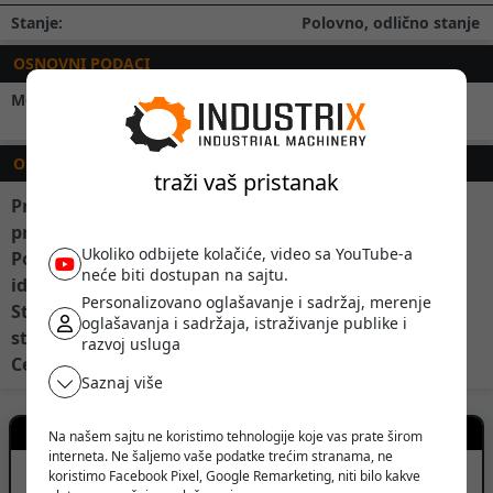
Stanje:
Polovno, odlično stanje
OSNOVNI PODACI
Model:
oštrilica za kružne
testere
OPIS
traži vaš pristanak
Prodajem oštrilicu za kružne testere, idealna za
precizno i efikasno oštrenje.
Ukoliko odbijete kolačiće, video sa YouTube-a
Pouzdana mašina za svakodnevnu upotrebu –
neće biti dostupan na sajtu.
idealna za radionice i industriju! za cirkulare Šmit
Personalizovano oglašavanje i sadržaj, merenje
Stanje: mašina je bila u radu, prodaje se u vidjenom
oglašavanja i sadržaja, istraživanje publike i
stanju.
razvoj usluga
Cena: na upit
Saznaj više
Kontakt prodavca
Na našem sajtu ne koristimo tehnologije koje vas prate širom
interneta. Ne šaljemo vaše podatke trećim stranama, ne
koristimo Facebook Pixel, Google Remarketing, niti bilo kakve
Lapovo, Srbija