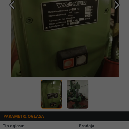
Prethodna
Slede
PARAMETRI OGLASA
Tip oglasa:
Prodaja