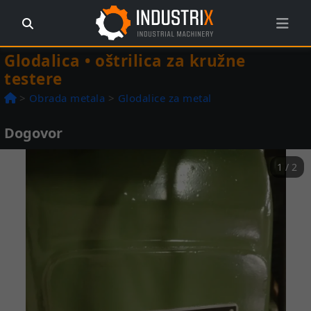
Glodalica • oštrilica za kružne
testere
>
Obrada metala
>
Glodalice za metal
Dogovor
1 / 2