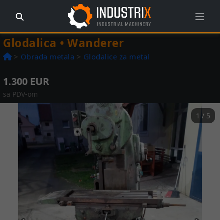
Glodalica • Wanderer
>
Obrada metala
>
Glodalice za metal
1.300 EUR
sa PDV-om
1 / 5