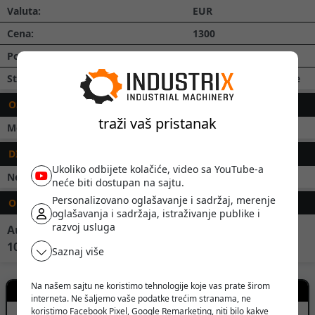
Valuta:
EUR
Cena:
1300
Porez:
sa PDV-om
Stanje:
Polovno, dobro stanje
OSNOVNI PODACI
traži vaš pristanak
Model:
Wanderer
DIMENZIJE
Ukoliko odbijete kolačiće, video sa YouTube-a
Neto težina:
2500
kg
neće biti dostupan na sajtu.
Personalizovano oglašavanje i sadržaj, merenje
OPIS
oglašavanja i sadržaja, istraživanje publike i
razvoj usluga
Automatski posmak u svim pravcima.hod Pinole
100mm.moze da radi kao stubna brusilica.
Saznaj više
Na našem sajtu ne koristimo tehnologije koje vas prate širom
Kontakt prodavca
interneta. Ne šaljemo vaše podatke trećim stranama, ne
koristimo Facebook Pixel, Google Remarketing, niti bilo kakve