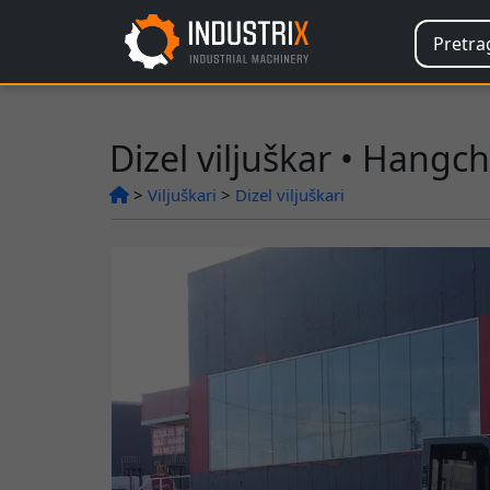
Dizel viljuškar • Hang
>
Viljuškari
>
Dizel viljuškari