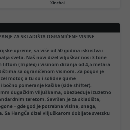
Xinchai
IZANJE ZA SKLADIŠTA OGRANIČENE VISINE
ijske opreme, sa više od 50 godina iskustva i
lja sveta. Naš novi dizel viljuškar nosi 3 tone
liftom (Triplex) i visinom dizanja od 4,5 metara –
adištima sa ograničenom visinom. Za pogon je
el motor, a tu su i solidne gume
 bočno pomeranje kašike (side-shifter).
 mm dugačkim viljuškama, obezbeđuje izuzetno
tandardnim teretom. Savršen je za skladišta,
pogone – gde god je potrebna visina, snaga,
. Sa HangČa dizel viljuškarom dobijate svetsku