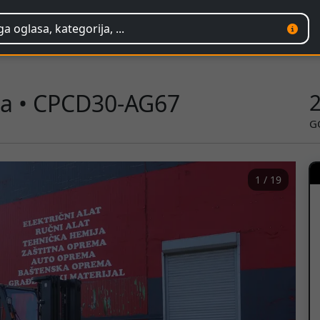
cha • CPCD30-AG67
G
1 / 19