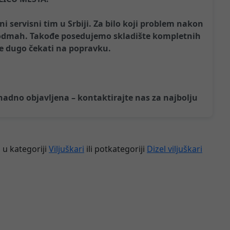
 servisni tim u Srbiji. Za bilo koji problem nakon
 odmah. Takođe posedujemo skladište kompletnih
će dugo čekati na popravku.
knadno objavljena – kontaktirajte nas za najbolju
 u kategoriji
Viljuškari
ili potkategoriji
Dizel viljuškari