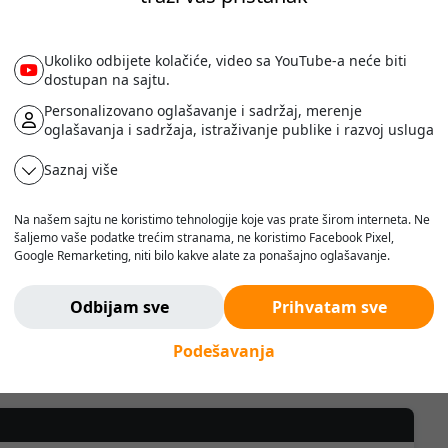
Ukoliko odbijete kolačiće, video sa YouTube-a neće biti
-0.00
m
dostupan na sajtu.
Personalizovano oglašavanje i sadržaj, merenje
oglašavanja i sadržaja, istraživanje publike i razvoj usluga
Saznaj više
4
Pune gume (solid tire)
Na našem sajtu ne koristimo tehnologije koje vas prate širom interneta. Ne
šaljemo vaše podatke trećim stranama, ne koristimo Facebook Pixel,
Google Remarketing, niti bilo kakve alate za ponašajno oglašavanje.
Verujemo da korisnik treba da ima slobodu da pretražuje, razmišlja i
odlučuje - bez pritiska, manipulacije ili nadzora.
Odbijam sve
Prihvatam sve
Ne pratimo vas. Ovde ste bezbedni.
Automatski
Podešavanja