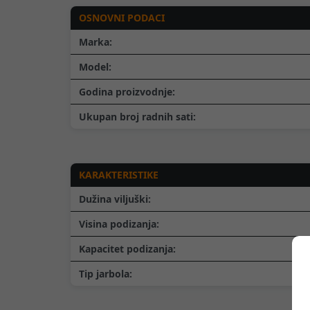
OSNOVNI PODACI
Marka:
Model:
Godina proizvodnje:
Ukupan broj radnih sati:
KARAKTERISTIKE
Dužina viljuški:
Visina podizanja:
Kapacitet podizanja:
Tip jarbola: