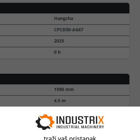
Hangcha
CPCD30-AG67
2025
0
h
1500
mm
4.5
m
3000
kg
Triplex
traži vaš pristanak