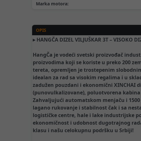
Marka motora:
OPIS
▸ HANGČA DIZEL VILJUŠKAR 3T – VISOKO D
HangČa je vodeći svetski proizvođač industr
proizvodima koji se koriste u preko 200 zema
tereta, opremljen je trostepenim slobodnim 
idealan za rad sa visokim regalima i u skl
zadužen pouzdani i ekonomični XINCHAI diz
(punovulkalizovane), poluotvorena kabina i
Zahvaljujući automatskom menjaču i 1500
lagano rukovanje i stabilnost čak i sa nes
logističke centre, hale i lake industrijske 
ekonomičnost i udobnost dugotrajnog rada
klasu i našu celokupnu podršku u Srbiji!