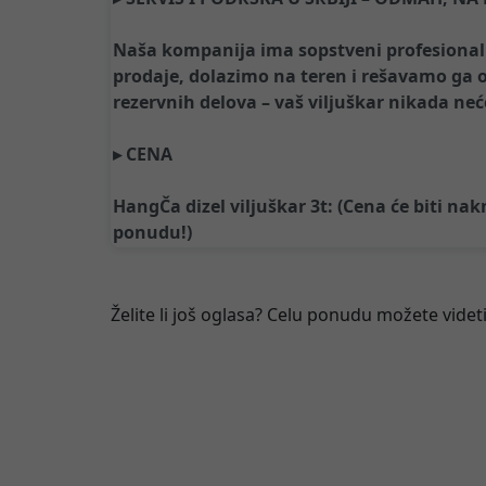
Naša kompanija ima sopstveni profesionalni
prodaje, dolazimo na teren i rešavamo ga
rezervnih delova – vaš viljuškar nikada ne
▸ CENA
HangČa dizel viljuškar 3t: (Cena će biti na
ponudu!)
Želite li još oglasa? Celu ponudu možete videti