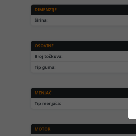
DIMENZIJE
Širina:
OSOVINE
Broj točkova:
Tip guma:
MENJAČ
Tip menjača:
MOTOR