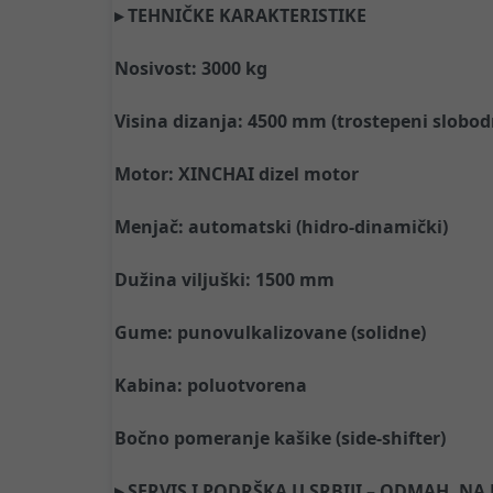
▸ TEHNIČKE KARAKTERISTIKE
Nosivost: 3000 kg
Visina dizanja: 4500 mm (trostepeni slobodni
Motor: XINCHAI dizel motor
Menjač: automatski (hidro-dinamički)
Dužina viljuški: 1500 mm
Gume: punovulkalizovane (solidne)
Kabina: poluotvorena
Bočno pomeranje kašike (side-shifter)
▸ SERVIS I PODRŠKA U SRBIJI – ODMAH, NA