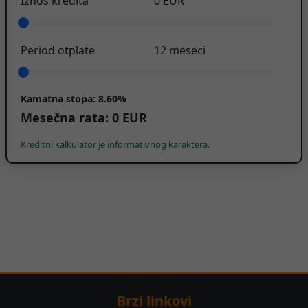
Iznos kredita
0
EUR
Period otplate
12
meseci
Kamatna stopa:
8.60%
Mesečna rata:
0
EUR
Kreditni kalkulator je informativnog karaktera.
Brzi linkovi