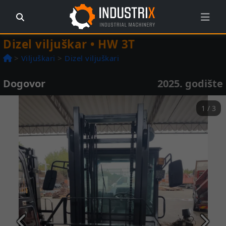
Dizel viljuškar • HW 3T
>
Viljuškari
>
Dizel viljuškari
Dogovor
2025. godište
1 / 3