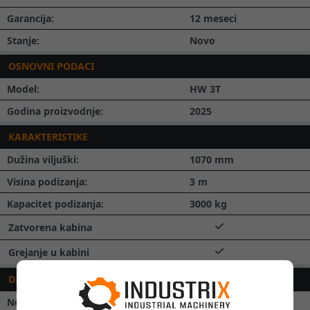
Garancija:
12 meseci
Stanje:
Novo
OSNOVNI PODACI
Model:
HW 3T
Godina proizvodnje:
2025
KARAKTERISTIKE
Dužina viljuški:
1070
mm
Visina podizanja:
3
m
Kapacitet podizanja:
3000
kg
Zatvorena kabina
Grejanje u kabini
DIMENZIJE
Neto težina:
3500
kg