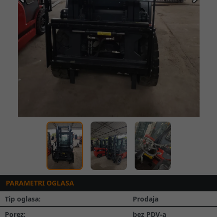
Prethodna
Slede
PARAMETRI OGLASA
Tip oglasa:
Prodaja
Porez:
bez PDV-a