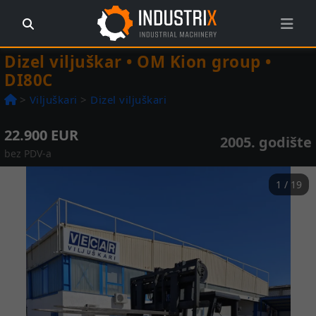
Dizel viljuškar • OM Kion group •
DI80C
>
Viljuškari
>
Dizel viljuškari
22.900 EUR
2005. godište
bez PDV-a
1 / 19