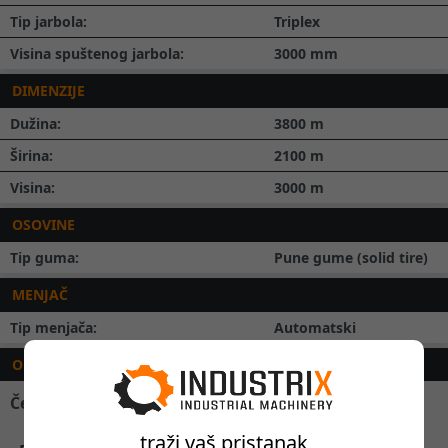
Tip jarbola:
Triplex
Visina spuštenog jarbola:
3000
mm
DIMENZIJE
Dužina:
3800
m
Širina:
2100
m
Visina:
3000
m
OSOVINE
Tip guma:
Pune gume (solid tire)
MENJAČ
Tip menjača:
Automatski
OPIS
Čeoni dizel viljuškar nosivosti 8 tona
traži vaš pristanak