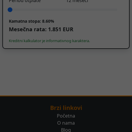
Period otplate
12
meseci
Kamatna stopa:
8.60%
Mesečna rata:
1.851
EUR
Kreditni kalkulator je informativnog karaktera.
Brzi linkovi
Početna
O nama
Blog