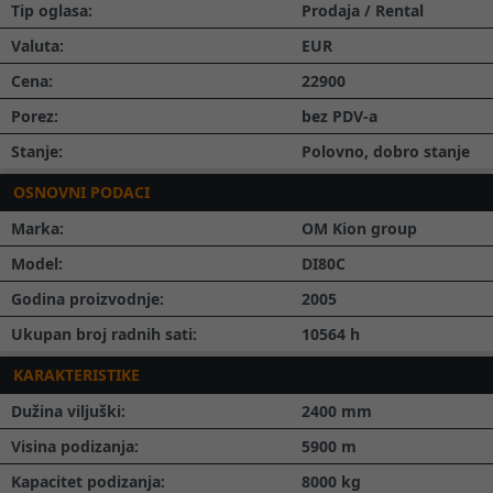
Tip oglasa:
Prodaja / Rental
Valuta:
EUR
Cena:
22900
Porez:
bez PDV-a
Stanje:
Polovno, dobro stanje
OSNOVNI PODACI
Marka:
OM Kion group
Model:
DI80C
Godina proizvodnje:
2005
Ukupan broj radnih sati:
10564
h
KARAKTERISTIKE
Dužina viljuški:
2400
mm
Visina podizanja:
5900
m
Kapacitet podizanja:
8000
kg