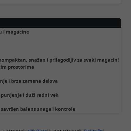
ku i magacine
kompaktan, snažan i prilagodljiv za svaki magacin!
skim prostorima
anje i brza zamena delova
punjenje i duži radni vek
 savršen balans snage i kontrole