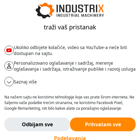
0
h
traži vaš pristanak
1150
mm
Ukoliko odbijete kolačiće, video sa YouTube-a neće biti
dostupan na sajtu.
1500
kg
Personalizovano oglašavanje i sadržaj, merenje
5
km/h
oglašavanja i sadržaja, istraživanje publike i razvoj usluga
750
mm
Saznaj više
1190
mm
Na našem sajtu ne koristimo tehnologije koje vas prate širom interneta. Ne
1360
mm
šaljemo vaše podatke trećim stranama, ne koristimo Facebook Pixel,
Google Remarketing, niti bilo kakve alate za ponašajno oglašavanje.
Verujemo da korisnik treba da ima slobodu da pretražuje, razmišlja i
odlučuje - bez pritiska, manipulacije ili nadzora.
Odbijam sve
Prihvatam sve
Ne pratimo vas. Ovde ste bezbedni.
1550
m
Podešavanja