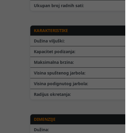
Ukupan broj radnih sati:
KARAKTERISTIKE
Dužina viljuški:
Kapacitet podizanja:
Maksimalna brzina:
Visina spuštenog jarbola:
Visina podignutog jarbola:
Radijus okretanja:
DIMENZIJE
Dužina: