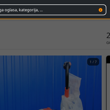
G
1 / 7