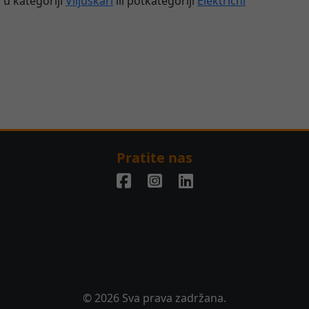
 u kategoriji
Viljuškari
ili potkategoriji
Električni
Pratite nas
© 2026 Sva prava zadržana.