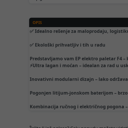
OPIS
✅ Idealno rešenje za maloprodaju, logisti
✅ Ekološki prihvatljiv i tih u radu
Predstavljamo vam EP elektro paletar F4 – 
⚡️Ultra lagan i moćan – idealan za rad u u
Inovativni modularni dizajn – lako održav
Pogonjen litijum-jonskom baterijom – brzo 
Kombinacija ručnog i električnog pogona –