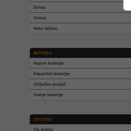
Širina:
Visina:
Neto težina:
BATERIJA
Napon baterije:
Kapacitet baterije:
Uključen punjač
Stanje baterije:
OSOVINE
Tip guma: