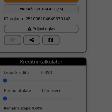
PRIKAŽI SVE OGLASE (15)
ID oglasa: 251006104649370143
Prijavi oglas
Kreditni kalkulator
Iznos kredita
0
RSD
Period otplate
12
meseci
Kamatna stopa:
8.60%