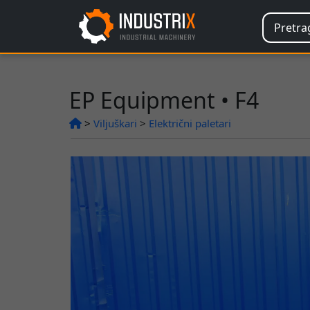
EP Equipment • F4
>
Viljuškari
>
Električni paletari