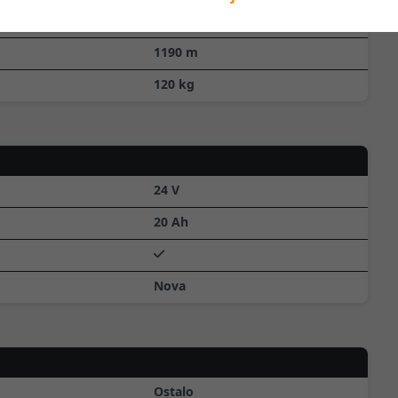
695
m
1190
m
120
kg
24
V
20
Ah
Nova
Ostalo