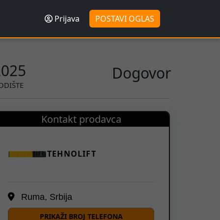
Prijava
POSTAVI OGLAS
2025
Dogovor
ODIŠTE
Kontakt prodavca
TEHNOLIFT
Ruma, Srbija
PRIKAŽI BROJ TELEFONA