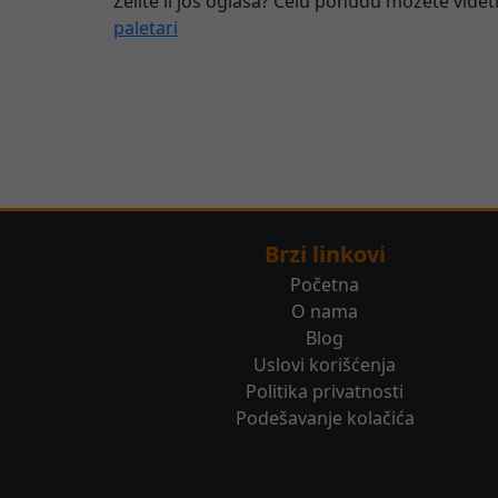
Želite li još oglasa? Celu ponudu možete videti
paletari
Brzi linkovi
Početna
O nama
Blog
Uslovi korišćenja
Politika privatnosti
Podešavanje kolačića