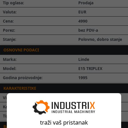
Tip oglasa:
Prodaja
Valuta:
EUR
Cena:
4990
Porez:
bez PDV-a
Stanje:
Polovno, dobro stanje
OSNOVNI PODACI
Marka:
Linde
Model:
E15 TRIPLEX
Godina proizvodnje:
1995
KARAKTERISTIKE
Visina podizanja:
4.2
m
Kapacitet podizanja:
1500
kg
Tip jarbola:
Triplex
traži vaš pristanak
BATERIJA