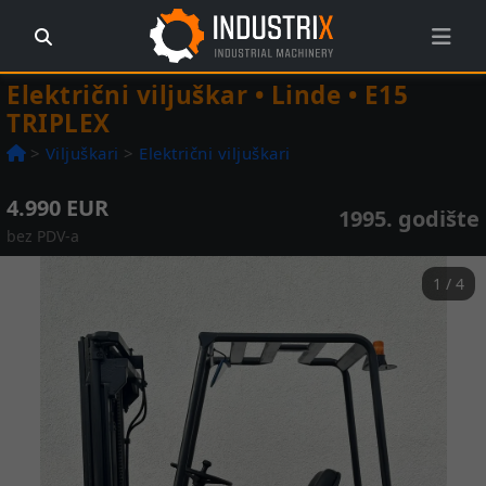
Električni viljuškar • Linde • E15
TRIPLEX
>
Viljuškari
>
Električni viljuškari
4.990 EUR
1995. godište
bez PDV-a
1 / 4