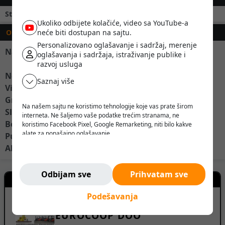
Stanje baterije:
Polovna
Ukoliko odbijete kolačiće, video sa YouTube-a
neće biti dostupan na sajtu.
OPIS
Personalizovano oglašavanje i sadržaj, merenje
Na prodaju elektro viljuškar Linde E15
oglašavanja i sadržaja, istraživanje publike i
razvoj usluga
Nosivost: 1500kg
Saznaj više
Visina dizanja: 4,2m
Gradjena visina: 1,92m
Na našem sajtu ne koristimo tehnologije koje vas prate širom
Slobodno dizanje
interneta. Ne šaljemo vaše podatke trećim stranama, ne
Bočni pomak
koristimo Facebook Pixel, Google Remarketing, niti bilo kakve
alate za ponašajno oglašavanje.
Pune gume
Verujemo da korisnik treba da ima slobodu da pretražuje,
Aku 2019
razmišlja i odlučuje - bez pritiska, manipulacije ili nadzora.
Ne pratimo vas. Ovde ste bezbedni.
Odbijam sve
Prihvatam sve
Kontakt prodavca
Podešavanja
EUROCOOP DOO