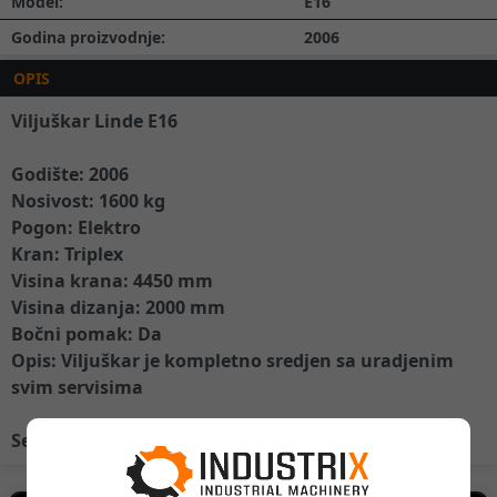
Model:
E16
Godina proizvodnje:
2006
OPIS
Viljuškar Linde E16
Godište: 2006
Nosivost: 1600 kg
Pogon: Elektro
Kran: Triplex
Visina krana: 4450 mm
Visina dizanja: 2000 mm
Bočni pomak: Da
Opis: Viljuškar je kompletno sredjen sa uradjenim
svim servisima
Servis viljuskara i baterija za viljuskare BN Laser.