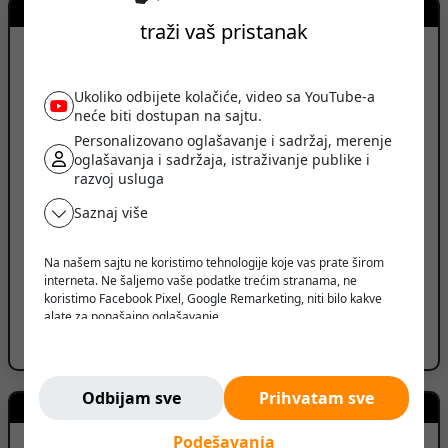
Kontakt prodavca
traži vaš pristanak
BN LASER
Ukoliko odbijete kolačiće, video sa YouTube-a
neće biti dostupan na sajtu.
Personalizovano oglašavanje i sadržaj, merenje
oglašavanja i sadržaja, istraživanje publike i
Novi Sad, Srbija
razvoj usluga
PRIKAŽI BROJ TELEFONA
Saznaj više
PRIKAŽI SVE OGLASE (20)
Na našem sajtu ne koristimo tehnologije koje vas prate širom
interneta. Ne šaljemo vaše podatke trećim stranama, ne
ID oglasa: 260222211003399751
koristimo Facebook Pixel, Google Remarketing, niti bilo kakve
alate za ponašajno oglašavanje.
Prijavi oglas
Verujemo da korisnik treba da ima slobodu da pretražuje,
razmišlja i odlučuje - bez pritiska, manipulacije ili nadzora.
Ne pratimo vas. Ovde ste bezbedni.
Odbijam sve
Prihvatam sve
Kreditni kalkulator
Podešavanja