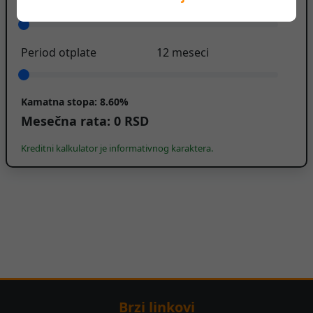
Iznos kredita
0
RSD
Period otplate
12
meseci
Kamatna stopa:
8.60%
Mesečna rata:
0
RSD
Kreditni kalkulator je informativnog karaktera.
Brzi linkovi