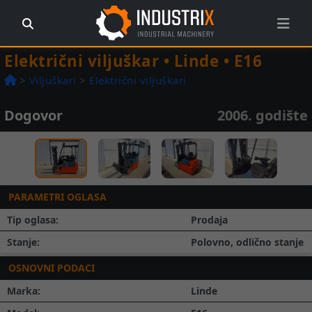
Električni viljuškar • Linde • E16
>
Viljuškari
>
Električni viljuškari
Dogovor
2006. godište
Prethodna
Slede
1 / 4
PARAMETRI OGLASA
Tip oglasa:
Prodaja
Stanje:
Polovno, odlično stanje
OSNOVNI PODACI
Marka:
Linde