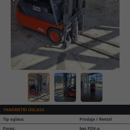
Prethodna
Slede
PARAMETRI OGLASA
Tip oglasa:
Prodaja / Rental
Porez:
bez PDV-a