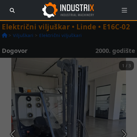
Električni viljuškar • Linde • E16C-02
>
Viljuškari
>
Električni viljuškari
Dogovor
2000. godište
1 / 3