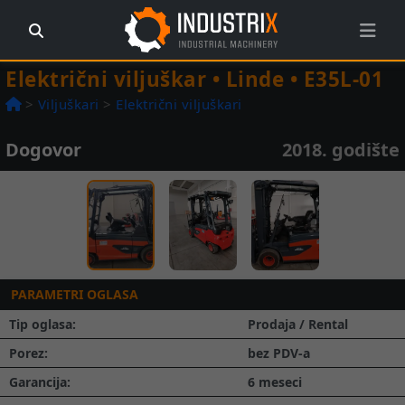
Električni viljuškar • Linde • E35L-01
>
Viljuškari
>
Električni viljuškari
Dogovor
2018. godište
Prethodna
Slede
1 / 3
PARAMETRI OGLASA
Tip oglasa:
Prodaja / Rental
Porez:
bez PDV-a
Garancija:
6 meseci