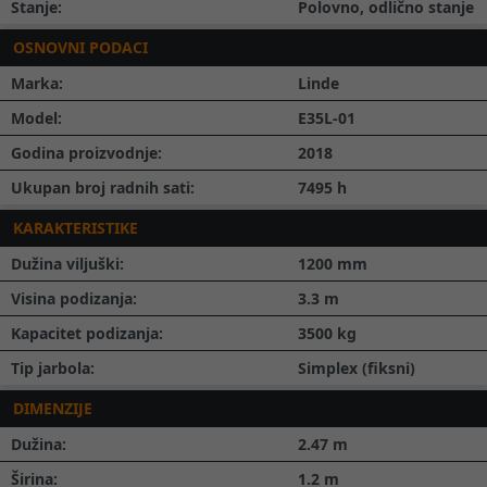
Stanje:
Polovno, odlično stanje
OSNOVNI PODACI
Marka:
Linde
Model:
E35L-01
Godina proizvodnje:
2018
Ukupan broj radnih sati:
7495
h
KARAKTERISTIKE
Dužina viljuški:
1200
mm
Visina podizanja:
3.3
m
Kapacitet podizanja:
3500
kg
Tip jarbola:
Simplex (fiksni)
DIMENZIJE
Dužina:
2.47
m
Širina:
1.2
m