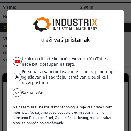
Visina:
3.30
m
Neto težina:
5591
kg
OPIS
VIiljuškar se prodaje remontovan i ofarban u
traži vaš pristanak
odličnom stanju.
Garancija 6 meseci
Ukoliko odbijete kolačiće, video sa YouTube-a
viljuškar se isporučuje na lokaciju kupca
neće biti dostupan na sajtu.
Personalizovano oglašavanje i sadržaj, merenje
Kontakt prodavca
oglašavanja i sadržaja, istraživanje publike i
razvoj usluga
BROWELL DOO
Saznaj više
Na našem sajtu ne koristimo tehnologije koje vas prate širom
Bačka Palanka, Srbija
interneta. Ne šaljemo vaše podatke trećim stranama, ne
koristimo Facebook Pixel, Google Remarketing, niti bilo kakve
PRIKAŽI BROJ TELEFONA
alate za ponašajno oglašavanje.
Verujemo da korisnik treba da ima slobodu da pretražuje,