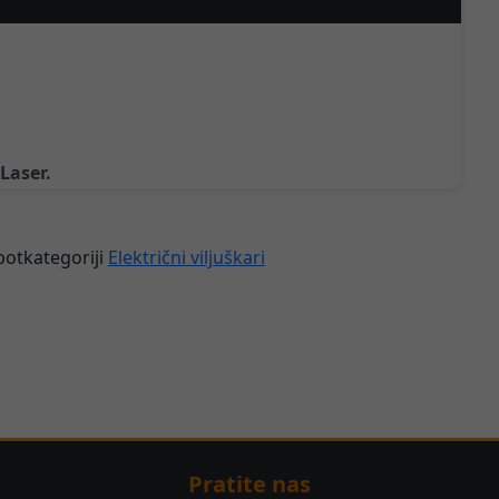
 Laser.
 potkategoriji
Električni viljuškari
Pratite nas