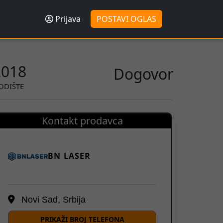
Prijava
POSTAVI OGLAS
2018
Dogovor
ODIŠTE
Kontakt prodavca
BN LASER
Novi Sad, Srbija
PRIKAŽI BROJ TELEFONA