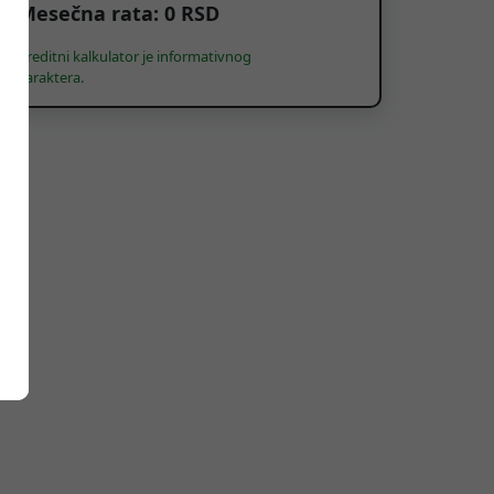
Mesečna rata:
0
RSD
Kreditni kalkulator je informativnog
karaktera.