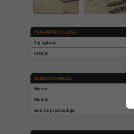
PARAMETRI OGLASA
Tip oglasa:
Stanje:
OSNOVNI PODACI
Marka:
Model:
Godina proizvodnje: