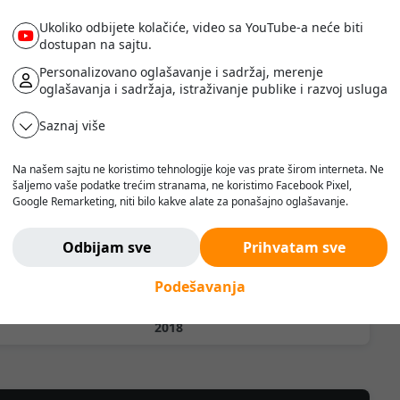
Ukoliko odbijete kolačiće, video sa YouTube-a neće biti
dostupan na sajtu.
Personalizovano oglašavanje i sadržaj, merenje
oglašavanja i sadržaja, istraživanje publike i razvoj usluga
Prodaja
Saznaj više
Polovno, odlično stanje
Na našem sajtu ne koristimo tehnologije koje vas prate širom interneta. Ne
šaljemo vaše podatke trećim stranama, ne koristimo Facebook Pixel,
Google Remarketing, niti bilo kakve alate za ponašajno oglašavanje.
Verujemo da korisnik treba da ima slobodu da pretražuje, razmišlja i
odlučuje - bez pritiska, manipulacije ili nadzora.
Odbijam sve
Prihvatam sve
Ne pratimo vas. Ovde ste bezbedni.
Linde
Podešavanja
L14
2018