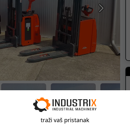
Sledeća
traži vaš pristanak