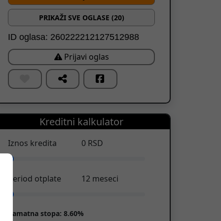
PRIKAŽI SVE OGLASE (20)
ID oglasa: 260222212127512988
Prijavi oglas
Kreditni kalkulator
Iznos kredita
0
RSD
Period otplate
12
meseci
Kamatna stopa:
8.60%