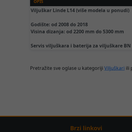
OPIS
Viljuškar Linde L14 (više modela u ponudi)
Godište: od 2008 do 2018
Visina dizanja: od 2200 mm do 5300 mm
Servis viljuškara i baterija za viljuškare BN
Pretražite sve oglase u kategoriji
Viljuškari
ili
Brzi linkovi