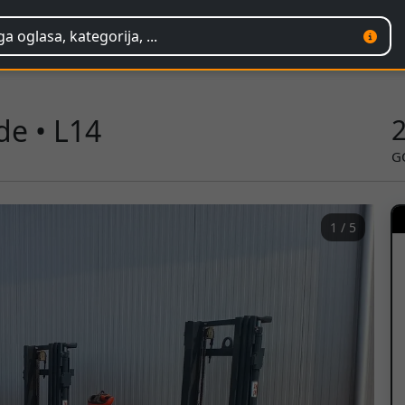
nde • L14
G
1 / 5