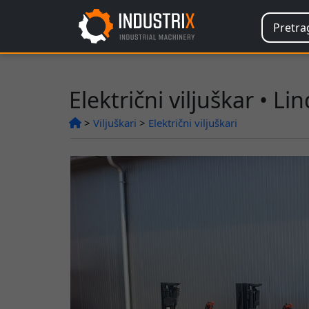
Električni viljuškar • Li
>
Viljuškari
>
Električni viljuškari