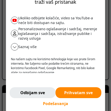
traži vaš pristanak
BN LASER
Ukoliko odbijete kolačiće, video sa YouTube-a
neće biti dostupan na sajtu.
Personalizovano oglašavanje i sadržaj, merenje
Novi Sad, Srbija
oglašavanja i sadržaja, istraživanje publike i
razvoj usluga
PRIKAŽI BROJ TELEFONA
Saznaj više
PRIKAŽI SVE OGLASE (20)
Na našem sajtu ne koristimo tehnologije koje vas prate širom
ID oglasa: 260222212433329874
interneta. Ne šaljemo vaše podatke trećim stranama, ne
koristimo Facebook Pixel, Google Remarketing, niti bilo kakve
Prijavi oglas
alate za ponašajno oglašavanje.
Verujemo da korisnik treba da ima slobodu da pretražuje,
razmišlja i odlučuje - bez pritiska, manipulacije ili nadzora.
Ne pratimo vas. Ovde ste bezbedni.
Kreditni kalkulator
Odbijam sve
Prihvatam sve
Iznos kredita
0
RSD
Podešavanja