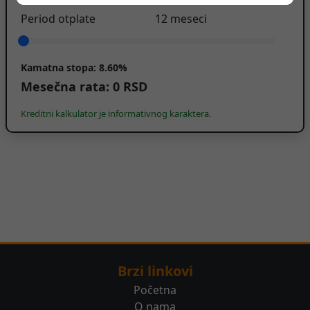
Period otplate
12
meseci
Kamatna stopa:
8.60%
Mesečna rata:
0
RSD
Kreditni kalkulator je informativnog karaktera.
Brzi linkovi
Početna
O nama