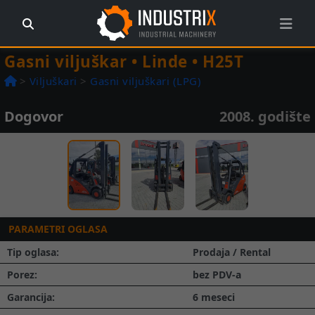
Gasni viljuškar • Linde • H25T
>
Viljuškari
>
Gasni viljuškari (LPG)
Dogovor
2008. godište
Prethodna
Slede
1 / 3
PARAMETRI OGLASA
Tip oglasa:
Prodaja / Rental
Porez:
bez PDV-a
Garancija:
6 meseci