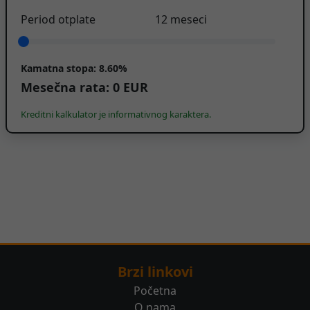
Period otplate
12
meseci
Kamatna stopa:
8.60%
Mesečna rata:
0
EUR
Kreditni kalkulator je informativnog karaktera.
Brzi linkovi
Početna
O nama