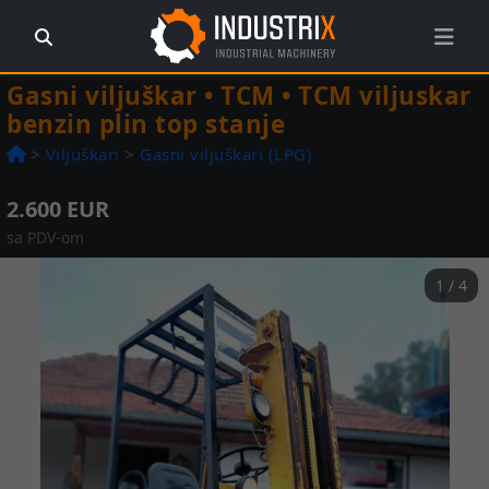
Gasni viljuškar • TCM • TCM viljuskar
benzin plin top stanje
>
Viljuškari
>
Gasni viljuškari (LPG)
2.600 EUR
sa PDV-om
1 / 4