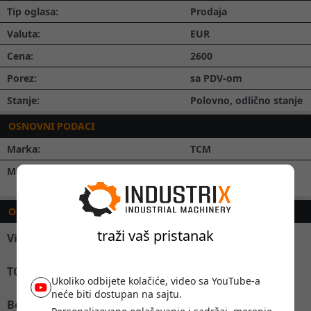
Tip oglasa:
Prodaja
Valuta:
EUR
Cena:
2600
Porez:
sa PDV-om
Stanje:
Polovno, odlično stanje
OSNOVNI PODACI
Marka:
TCM
Model:
TCM viljuskar benzin
plin top stanje
OPIS
traži vaš pristanak
Viljuskar
TCM
Ukoliko odbijete kolačiće, video sa YouTube-a
neće biti dostupan na sajtu.
Benzin + plin