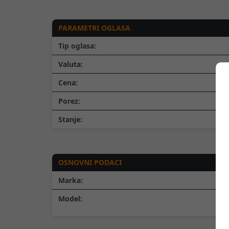
PARAMETRI OGLASA
Tip oglasa:
Valuta:
Cena:
Porez:
Stanje:
OSNOVNI PODACI
Marka:
Model: