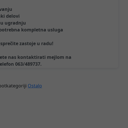
ivanju
ski delovi
lnu ugradnju
e potrebna kompletna usluga
sprečite zastoje u radu!
žete nas kontaktirati mejlom na
telefon 063/489737.
 potkategoriji
Ostalo