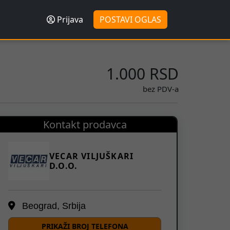
Prijava
POSTAVI OGLAS
1.000 RSD
bez PDV-a
Kontakt prodavca
VECAR VILJUŠKARI
D.O.O.
Beograd, Srbija
PRIKAŽI BROJ TELEFONA