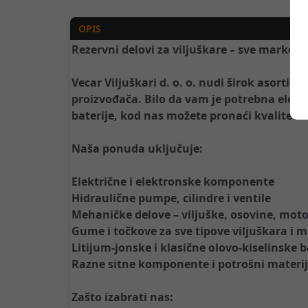
OPIS
Rezervni delovi za viljuškare – sve marke i 
Vecar Viljuškari d. o. o. nudi širok asortim
proizvođača. Bilo da vam je potrebna elekt
baterije, kod nas možete pronaći kvalitet
Naša ponuda uključuje:
Električne i elektronske komponente
Hidraulične pumpe, cilindre i ventile
Mehaničke delove – viljuške, osovine, mot
Gume i točkove za sve tipove viljuškara i 
Litijum-jonske i klasične olovo-kiselinske b
Razne sitne komponente i potrošni materij
Zašto izabrati nas: