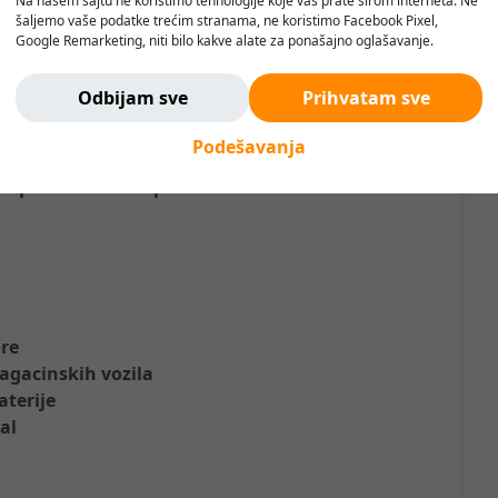
Na našem sajtu ne koristimo tehnologije koje vas prate širom interneta. Ne
šaljemo vaše podatke trećim stranama, ne koristimo Facebook Pixel,
Google Remarketing, niti bilo kakve alate za ponašajno oglašavanje.
Verujemo da korisnik treba da ima slobodu da pretražuje, razmišlja i
tipovi
odlučuje - bez pritiska, manipulacije ili nadzora.
Odbijam sve
Prihvatam sve
Ne pratimo vas. Ovde ste bezbedni.
an rezervnih delova za viljuškare svih poznatih
Podešavanja
ronika, hidraulika, mehanički delovi, gume ili
ne i proverene komponente.
ore
magacinskih vozila
aterije
al