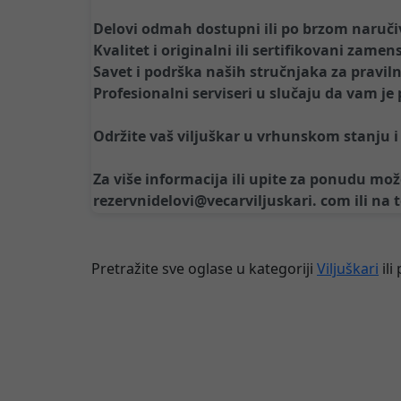
Delovi odmah dostupni ili po brzom naruč
Kvalitet i originalni ili sertifikovani zamen
Savet i podrška naših stručnjaka za pravi
Profesionalni serviseri u slučaju da vam j
Održite vaš viljuškar u vrhunskom stanju i 
Za više informacija ili upite za ponudu mo
rezervnidelovi@vecarviljuskari. com ili na 
Pretražite sve oglase u kategoriji
Viljuškari
ili