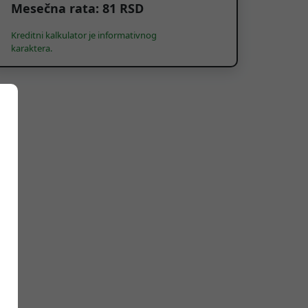
Mesečna rata:
81
RSD
Kreditni kalkulator je informativnog
karaktera.