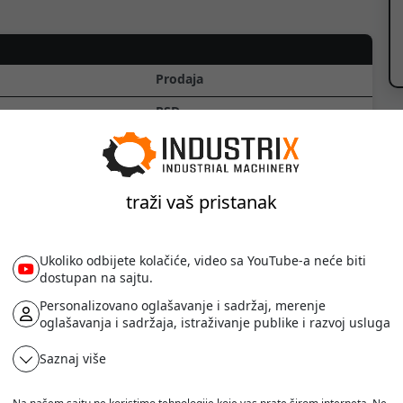
Prodaja
RSD
1000
bez PDV-a
traži vaš pristanak
Novo
Ukoliko odbijete kolačiće, video sa YouTube-a neće biti
dostupan na sajtu.
Personalizovano oglašavanje i sadržaj, merenje
Ostalo
oglašavanja i sadržaja, istraživanje publike i razvoj usluga
Rezervni delovi za sve tipove
Saznaj više
viljuškara