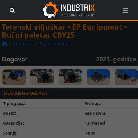
Terenski viljuškar • EP Equipment •
Ručni paletar CBY25
>
Viljuškari
>
Ručni paletari
Dogovor
2025. godište
Prethodna
Slede
1 / 7
PARAMETRI OGLASA
Tip oglasa:
Prodaja
Porez:
bez PDV-a
Garancija:
12 meseci
Stanje:
Novo