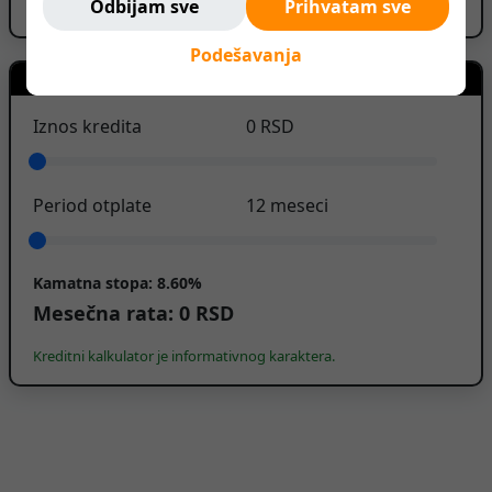
Odbijam sve
Prihvatam sve
Podešavanja
Kreditni kalkulator
Iznos kredita
0
RSD
Period otplate
12
meseci
Kamatna stopa:
8.60%
Mesečna rata:
0
RSD
Kreditni kalkulator je informativnog karaktera.