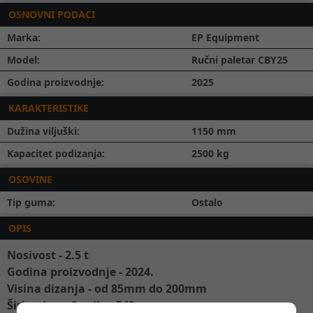
OSNOVNI PODACI
Marka:
EP Equipment
Model:
Ručni paletar CBY25
Godina proizvodnje:
2025
KARAKTERISTIKE
Dužina viljuški:
1150
mm
Kapacitet podizanja:
2500
kg
OSOVINE
Tip guma:
Ostalo
OPIS
Nosivost - 2.5 t
Godina proizvodnje - 2024.
Visina dizanja - od 85mm do 200mm
Širina između vila - 540 mm