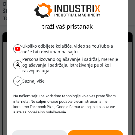
Dužina vila - 1.150 mm
Širina vila - 150 mm
traži vaš pristanak
Kontakt prodavca
Ukoliko odbijete kolačiće, video sa YouTube-a
neće biti dostupan na sajtu.
TEHNOLIFT
Personalizovano oglašavanje i sadržaj, merenje
oglašavanja i sadržaja, istraživanje publike i
razvoj usluga
Saznaj više
Ruma, Srbija
Na našem sajtu ne koristimo tehnologije koje vas prate širom
PRIKAŽI BROJ TELEFONA
interneta. Ne šaljemo vaše podatke trećim stranama, ne
koristimo Facebook Pixel, Google Remarketing, niti bilo kakve
PRIKAŽI SVE OGLASE (15)
alate za ponašajno oglašavanje.
Verujemo da korisnik treba da ima slobodu da pretražuje,
ID oglasa: 251016063725593263
razmišlja i odlučuje - bez pritiska, manipulacije ili nadzora.
Ne pratimo vas. Ovde ste bezbedni.
Prijavi oglas