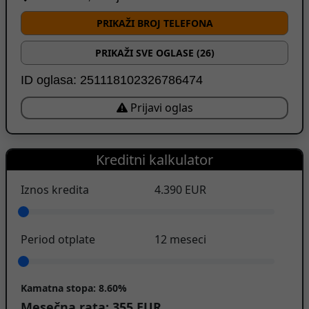
PRIKAŽI BROJ TELEFONA
PRIKAŽI SVE OGLASE (26)
ID oglasa: 251118102326786474
Prijavi oglas
Kreditni kalkulator
Iznos kredita
4.390
EUR
Period otplate
12
meseci
Kamatna stopa:
8.60%
Mesečna rata:
355
EUR