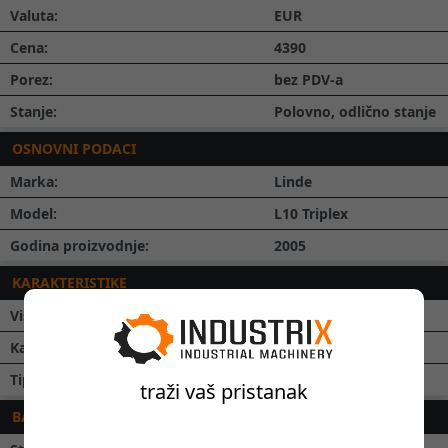
Valuta:
EUR
Cena:
4390
Porez:
bez PDV-a
Stanje:
Polovno, odlično stanje
OSNOVNI PODACI
Marka:
Linde
Model:
L10 Triplex
Godina proizvodnje:
2005
KARAKTERISTIKE
Visina podizanja:
3.5
m
Kapacitet podizanja:
1000
kg
Tip jarbola:
Triplex
traži vaš pristanak
BATERIJA