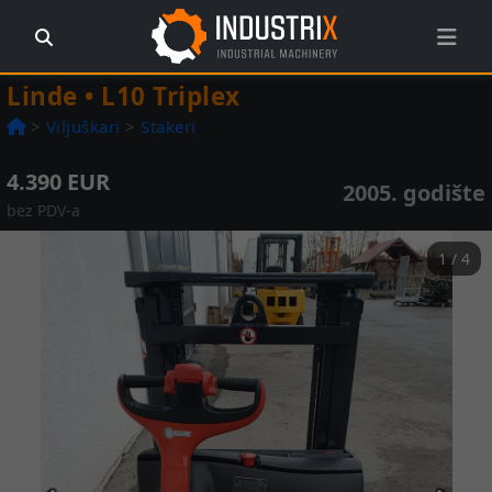
Linde • L10 Triplex
>
Viljuškari
>
Stakeri
4.390 EUR
2005. godište
bez PDV-a
1 / 4