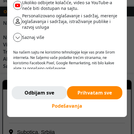
Stanje baterije:
Nova
Ukoliko odbijete kolačiće, video sa YouTube-a
neće biti dostupan na sajtu.
OPIS
Personalizovano oglašavanje i sadržaj, merenje
oglašavanja i sadržaja, istraživanje publike i
Na prodaju remontovani elektro staker Linde L10
razvoj usluga
Nosivost: 1000kg
Saznaj više
Visina dizanja: 3,5m
Triplex kran
Na našem sajtu ne koristimo tehnologije koje vas prate širom
interneta. Ne šaljemo vaše podatke trećim stranama, ne
Akumulator nov HAWKER sa 2 godine garancije!
koristimo Facebook Pixel, Google Remarketing, niti bilo kakve
Sa automatskim punjacem
alate za ponašajno oglašavanje.
Verujemo da korisnik treba da ima slobodu da pretražuje,
razmišlja i odlučuje - bez pritiska, manipulacije ili nadzora.
Kontakt prodavca
Ne pratimo vas. Ovde ste bezbedni.
Odbijam sve
Prihvatam sve
EUROCOOP DOO
Podešavanja
Subotica, Srbija