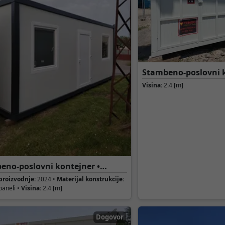
Stambeno-poslovni k
SKLADIŠNI KONTEJN
Visina:
2.4 [m]
eno-poslovni kontejner •
njer
proizvodnje:
2024 •
Materijal konstrukcije:
paneli •
Visina:
2.4 [m]
Dogovor