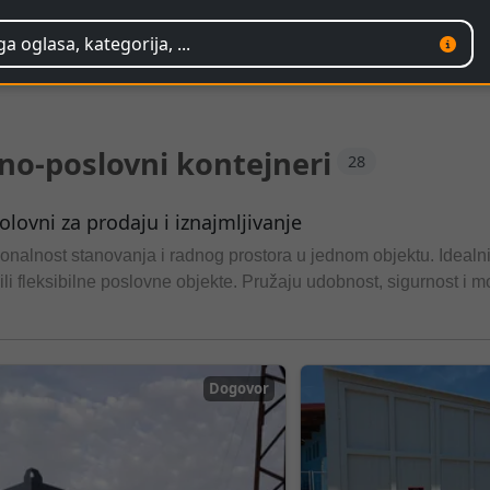
o-poslovni kontejneri
28
lovni za prodaju i iznajmljivanje
nalnost stanovanja i radnog prostora u jednom objektu. Idealn
 ili fleksibilne poslovne objekte. Pružaju udobnost, sigurnost i
bilno rešenje za privremene poslovne i stambene potrebe.
Dogovor