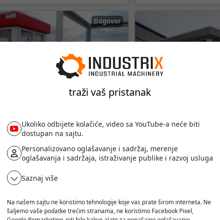
KONTEJNER OD 10FT
Dogovor
traži vaš pristanak
Ukoliko odbijete kolačiće, video sa YouTube-a neće biti
dostupan na sajtu.
eno-poslovni kontejner • 1-12
Stambeno-poslovni k
Personalizovano oglašavanje i sadržaj, merenje
proizvodnje:
2025
Godina proizvodnje:
2025
oglašavanja i sadržaja, istraživanje publike i razvoj usluga
Saznaj više
Dogovor
Na našem sajtu ne koristimo tehnologije koje vas prate širom interneta. Ne
šaljemo vaše podatke trećim stranama, ne koristimo Facebook Pixel,
Google Remarketing, niti bilo kakve alate za ponašajno oglašavanje.