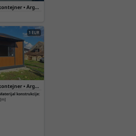
ontejner • Argus
1 EUR
ontejner • Argus
Materijal konstrukcije:
[m]