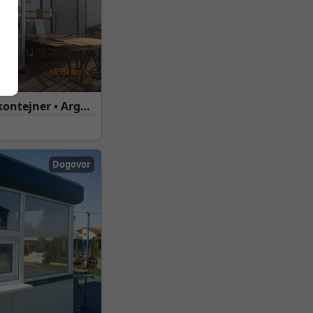
ontejner • Argus
Dogovor