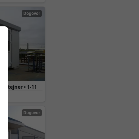
Dogovor
ontejner • 1-11
Dogovor