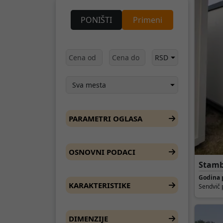
PONIŠTI
Primeni
PARAMETRI OGLASA
OSNOVNI PODACI
Stamb
Konte
Godina 
KARAKTERISTIKE
Sendvič 
DIMENZIJE