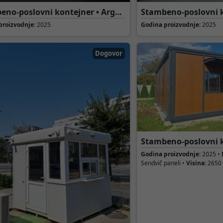
eno-poslovni kontejner • Argus
Stambeno-poslovni k
ering • 1-08
Inženjering • 1-07
proizvodnje:
2025
Godina proizvodnje:
2025
Dogovor
Stambeno-poslovni k
Inženjering • 10
Godina proizvodnje:
2025 •
Sendvič paneli •
Visina:
2650 