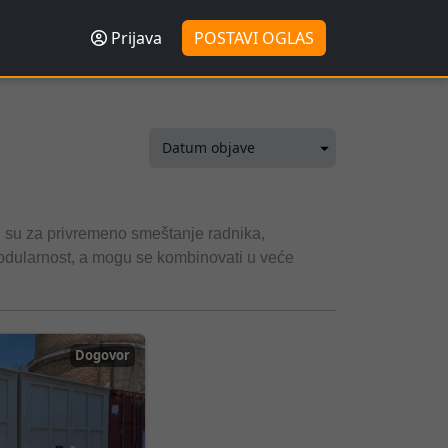
Prijava
POSTAVI OGLAS
i su za privremeno smeštanje radnika,
 modularnost, a mogu se kombinovati u veće
Dogovor