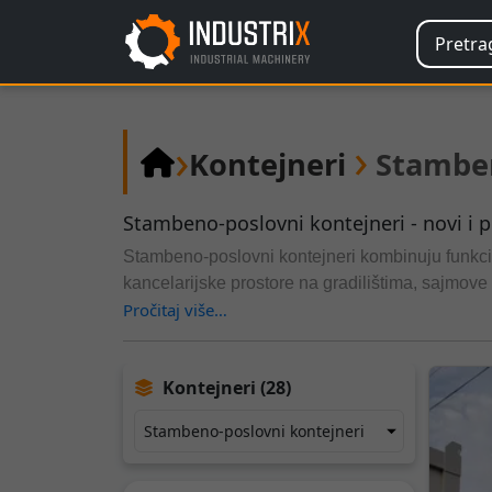
›
›
Kontejneri
Stamben
Stambeno-poslovni kontejneri - novi i po
Stambeno-poslovni kontejneri kombinuju funkcio
kancelarijske prostore na gradilištima, sajmove
Pročitaj više…
module po potrebi, omogućavajući brzo i fleksi
Kontejneri (28)