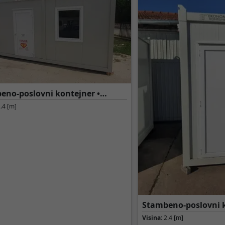
eno-poslovni kontejner •
LARIJSKI KONTEJNER OD 6M
.4 [m]
Stambeno-poslovni k
KANCELARIJSKI (POR
Visina:
2.4 [m]