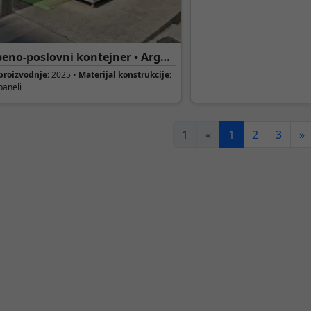
eno-poslovni kontejner • Argus
ering • 1-4
proizvodnje:
2025 •
Materijal konstrukcije:
paneli
1
«
1
2
3
»