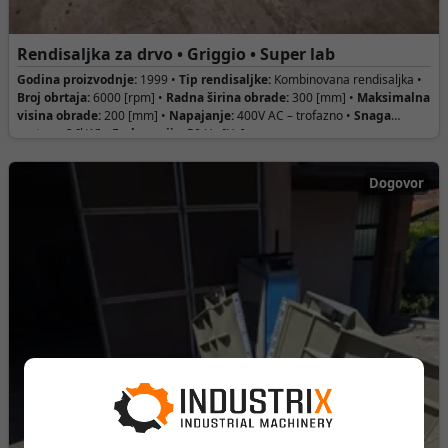
Rendisaljka za drvo • Griggio • Super lab
Godina proizvodnje:
1999 •
Tip rendisaljke:
Kombinovana rendisaljka •
Broj obrtaja:
6000 [rpm] •
Radna širina obrade:
300 [mm] •
Maksimalna
visina obrade:
200 [mm] •
Napajanje:
400V AC – trofazno •
Snaga
motora:
3 [kW] •
Frekvencija:
50 Hz [Hz]
Dogovor