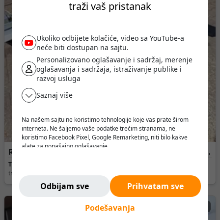
traži vaš pristanak
Ukoliko odbijete kolačiće, video sa YouTube-a
neće biti dostupan na sajtu.
Personalizovano oglašavanje i sadržaj, merenje
oglašavanja i sadržaja, istraživanje publike i
razvoj usluga
Saznaj više
Na našem sajtu ne koristimo tehnologije koje vas prate širom
interneta. Ne šaljemo vaše podatke trećim stranama, ne
koristimo Facebook Pixel, Google Remarketing, niti bilo kakve
alate za ponašajno oglašavanje.
Rendisaljka za drvo • SCM • Kombinovana livincibile
Verujemo da korisnik treba da ima slobodu da pretražuje,
c35
razmišlja i odlučuje - bez pritiska, manipulacije ili nadzora.
Tip rendisaljke:
Kombinovana rendisaljka •
Napajanje:
400V AC –
Ne pratimo vas. Ovde ste bezbedni.
trofazno •
Snaga motora:
2.2 [kW] •
Frekvencija:
50 Hz [Hz]
Odbijam sve
Prihvatam sve
Dogovor
Podešavanja