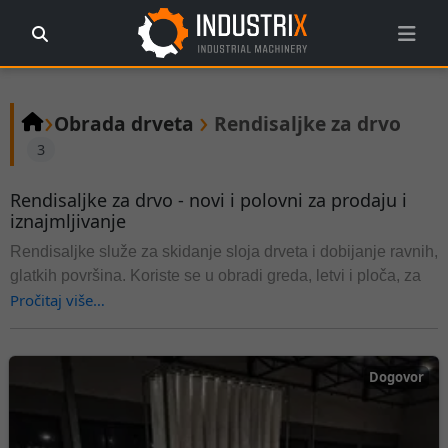
›
›
Obrada drveta
Rendisaljke za drvo
3
Rendisaljke za drvo - novi i polovni za prodaju i
iznajmljivanje
Rendisaljke služe za skidanje sloja drveta i dobijanje ravnih,
glatkih površina. Koriste se u obradi greda, letvi i ploča, za
Pročitaj više…
pripremu drveta pre dalje obrade. Dostupne su jedno- i
višeosovinske rendisaljke za zanatske i industrijske pogone.
Dogovor