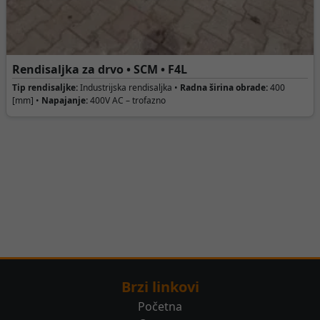
Rendisaljka za drvo • SCM • F4L
Tip rendisaljke:
Industrijska rendisaljka •
Radna širina obrade:
400
[mm] •
Napajanje:
400V AC – trofazno
Brzi linkovi
Početna