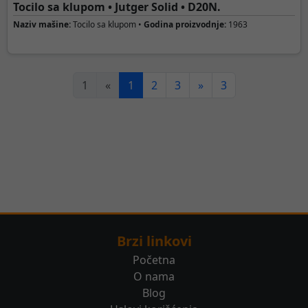
Tocilo sa klupom • Jutger Solid • D20N.
Naziv mašine:
Tocilo sa klupom •
Godina proizvodnje:
1963
1
«
1
2
3
»
3
Brzi linkovi
Početna
O nama
Blog