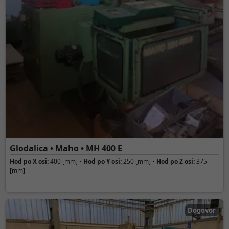
Glodalica • Maho • MH 400 E
Hod po X osi:
400 [mm] •
Hod po Y osi:
250 [mm] •
Hod po Z osi:
375
[mm]
Dogovor