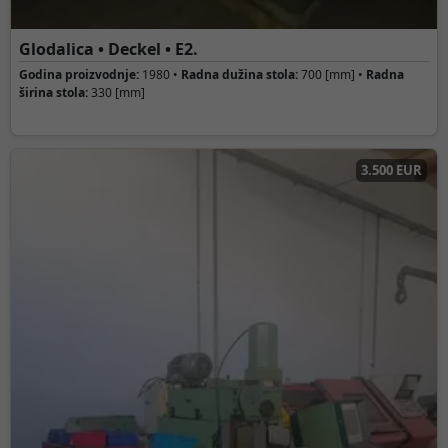
Glodalica • Deckel • E2.
Godina proizvodnje:
1980 •
Radna dužina stola:
700 [mm] •
Radna
širina stola:
330 [mm]
3.500 EUR