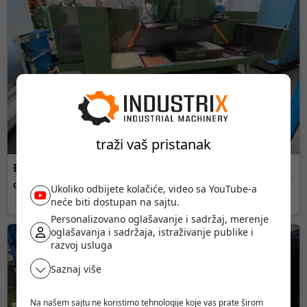
traži vaš pristanak
Brusilica • ELB • SWH Z5 Rapid NC-K
Godina proizvodnje:
1988 •
Vrsta brusilica:
Ravna brusilica
Ukoliko odbijete kolačiće, video sa YouTube-a
neće biti dostupan na sajtu.
Personalizovano oglašavanje i sadržaj, merenje
oglašavanja i sadržaja, istraživanje publike i
7.300 EUR
razvoj usluga
Saznaj više
Na našem sajtu ne koristimo tehnologije koje vas prate širom