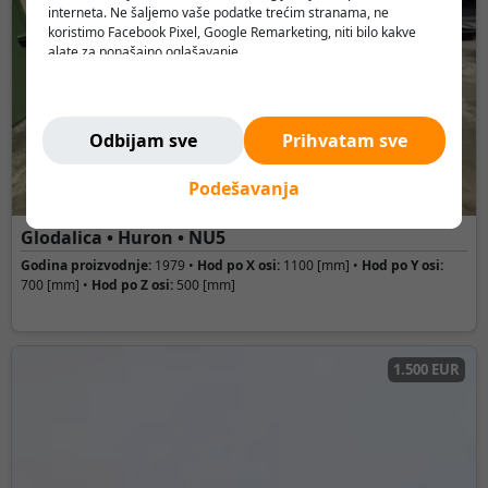
interneta. Ne šaljemo vaše podatke trećim stranama, ne
koristimo Facebook Pixel, Google Remarketing, niti bilo kakve
alate za ponašajno oglašavanje.
Verujemo da korisnik treba da ima slobodu da pretražuje,
razmišlja i odlučuje - bez pritiska, manipulacije ili nadzora.
Ne pratimo vas. Ovde ste bezbedni.
Odbijam sve
Prihvatam sve
Podešavanja
Glodalica • Huron • NU5
Godina proizvodnje:
1979 •
Hod po X osi:
1100 [mm] •
Hod po Y osi:
700 [mm] •
Hod po Z osi:
500 [mm]
1.500 EUR