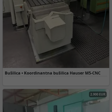
Bušilica • Koordinantna bušilica Hauser M5-CNC
2.900 EUR