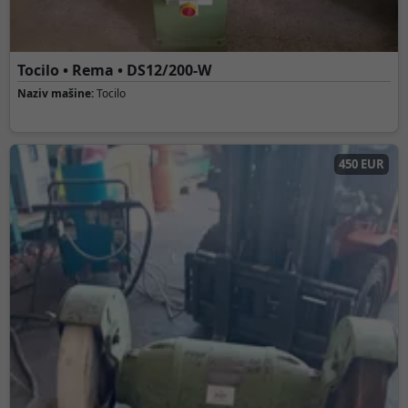
Tocilo • Rema • DS12/200-W
Naziv mašine:
Tocilo
450 EUR