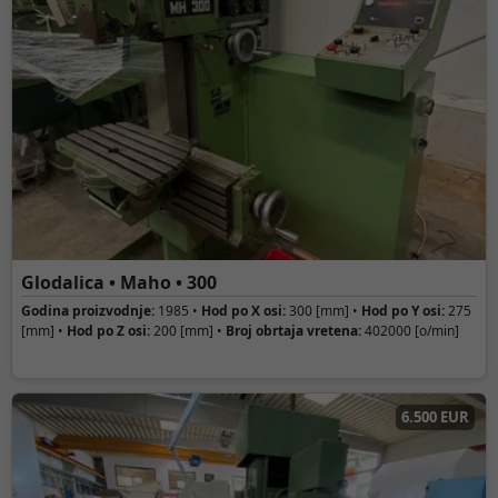
Glodalica • Maho • 300
Godina proizvodnje:
1985 •
Hod po X osi:
300 [mm] •
Hod po Y osi:
275
[mm] •
Hod po Z osi:
200 [mm] •
Broj obrtaja vretena:
402000 [o/min]
6.500 EUR