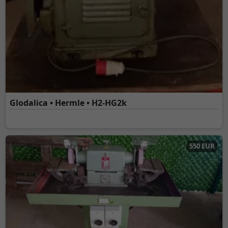
Glodalica • Hermle • H2-HG2k
550 EUR