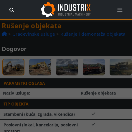
Rušenje objekata
>
Građevinske usluge
>
Rušenje i demontaža objekata
Dogovor
Prethodna
Slede
1 / 6
PARAMETRI OGLASA
Naziv usluge:
Rušenje objekata
TIP OBJEKTA
Stambeni (kuća, zgrada, vikendica)
Poslovni (lokal, kancelarija, poslovni
prostor)