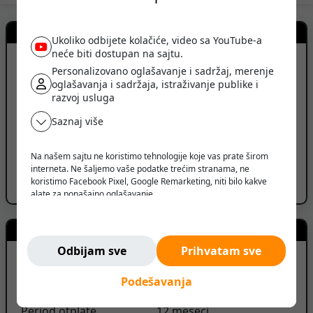
Kontakt prodavca
Ukoliko odbijete kolačiće, video sa YouTube-a
neće biti dostupan na sajtu.
Čačak, Srbija
Personalizovano oglašavanje i sadržaj, merenje
oglašavanja i sadržaja, istraživanje publike i
PRIKAŽI BROJ TELEFONA
razvoj usluga
Saznaj više
PRIKAŽI SVE OGLASE (2)
ID oglasa: 251013152024225315
Na našem sajtu ne koristimo tehnologije koje vas prate širom
interneta. Ne šaljemo vaše podatke trećim stranama, ne
Prijavi oglas
koristimo Facebook Pixel, Google Remarketing, niti bilo kakve
alate za ponašajno oglašavanje.
Verujemo da korisnik treba da ima slobodu da pretražuje,
razmišlja i odlučuje - bez pritiska, manipulacije ili nadzora.
Kreditni kalkulator
Ne pratimo vas. Ovde ste bezbedni.
Odbijam sve
Prihvatam sve
Iznos kredita
0
RSD
Podešavanja
Period otplate
12
meseci