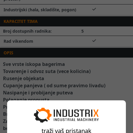
Industrijski (hala, skladište, pogon)
KAPACITET TIMA
Broj dostupnih radnika:
5
Rad vikendom
OPIS
Sve vrste iskopa bagerima
Tovarenje i odvoz suta (vece kolicina)
Rusenje objekata
Cupanje panjeva ( od sume pravimo livadu)
Nasipanje i probijanje puteva
Polaganje propusta
Prevoz do 12t tereta
Brz i lak dogovor.
Zakazite termin izlaska na teren i dobicete ponudu
bez skrivenih troskova
traži vaš pristanak