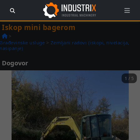
Iskop mini bagerom
>
Građevinske usluge
>
Zemljani radovi (iskopi, nivelacija,
nasipanje)
Dogovor
1 / 5