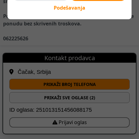
snagom.
Podešavanja
Pozovite, zakazite termin izlaska na terem i dobicete
ponudu bez skrivenih troskova.
062225626
Kontakt prodavca
Čačak, Srbija
PRIKAŽI BROJ TELEFONA
PRIKAŽI SVE OGLASE (2)
ID oglasa: 251013151456088175
Prijavi oglas