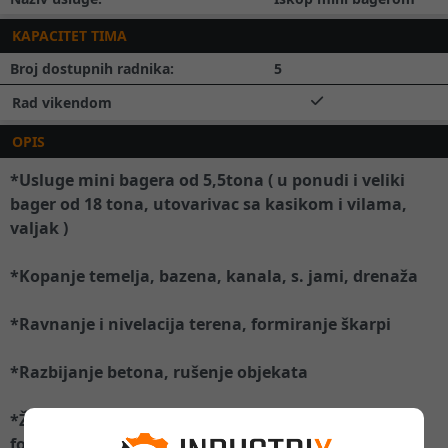
KAPACITET TIMA
Broj dostupnih radnika:
5
Rad vikendom
OPIS
*Usluge mini bagera od 5,5tona ( u ponudi i veliki
bager od 18 tona, utovarivac sa kasikom i vilama,
valjak )
*Kopanje temelja, bazena, kanala, s. jami, drenaža
*Ravnanje i nivelacija terena, formiranje škarpi
*Razbijanje betona, rušenje objekata
*Žabanje, ravnanje tla, parterno uredjenje,
formiranje parking mesta do behatona