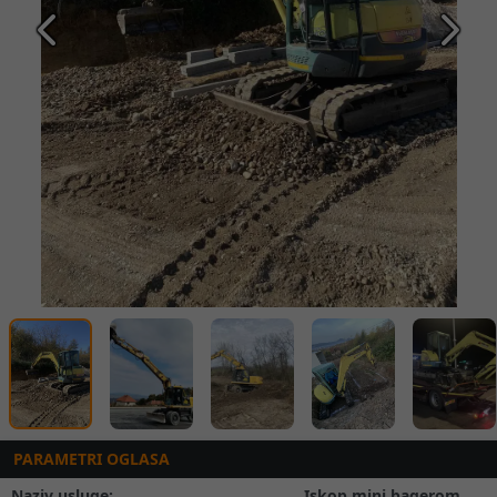
Prethodna
Slede
PARAMETRI OGLASA
Naziv usluge:
Iskop mini bagerom