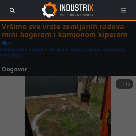
Vršimo sve vrste zemljanih radova
mini bagerom i kamionom kiperom
>
Građevinske usluge
>
Zemljani radovi (iskopi, nivelacija,
nasipanje)
Dogovor
1 / 16