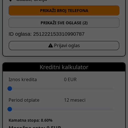
PRIKAŽI BROJ TELEFONA
PRIKAŽI SVE OGLASE (2)
ID oglasa: 251222153310990787
Prijavi oglas
Kreditni kalkulator
Iznos kredita
0
EUR
Period otplate
12
meseci
Kamatna stopa:
8.60%
Mesečna rata:
0
EUR