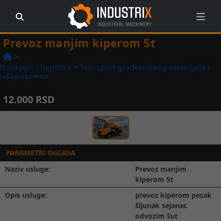
Prevoz manjim kiperom 5t
>
Transport i logistika
>
Transport građevinskog materijala i
teške opreme
12.000 RSD
Prethodna
Slede
1 / 1
PARAMETRI OGLASA
Naziv usluge:
Prevoz manjim
kiperom 5t
Opis usluge:
prevoz kiperom pesak
šljunak sejanac
odvozim šut