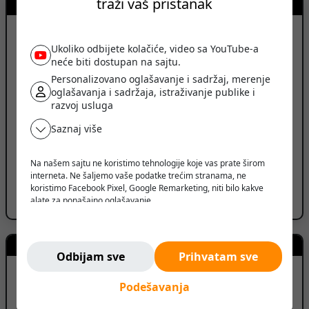
traži vaš pristanak
Kontakt prodavca
ARGUS INŽENJERING
Ukoliko odbijete kolačiće, video sa YouTube-a
neće biti dostupan na sajtu.
Personalizovano oglašavanje i sadržaj, merenje
Novi Sad, Srbija
oglašavanja i sadržaja, istraživanje publike i
razvoj usluga
PRIKAŽI BROJ TELEFONA
Saznaj više
PRIKAŽI SVE OGLASE (56)
Na našem sajtu ne koristimo tehnologije koje vas prate širom
ID oglasa: 251118201103780561
interneta. Ne šaljemo vaše podatke trećim stranama, ne
koristimo Facebook Pixel, Google Remarketing, niti bilo kakve
Prijavi oglas
alate za ponašajno oglašavanje.
Verujemo da korisnik treba da ima slobodu da pretražuje,
razmišlja i odlučuje - bez pritiska, manipulacije ili nadzora.
Ne pratimo vas. Ovde ste bezbedni.
Kreditni kalkulator
Odbijam sve
Prihvatam sve
Iznos kredita
0
EUR
Podešavanja