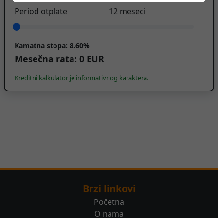
Period otplate
12
meseci
Kamatna stopa:
8.60%
Mesečna rata:
0
EUR
Kreditni kalkulator je informativnog karaktera.
Brzi linkovi
Početna
O nama