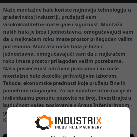
Naše montažne hale koriste najnoviju tehnologiju u
građevinskoj industriji, pružajući vam
visokokvalitetne materijale i sigurnost. Montaža
naših hala je brza i jednostavna, omogućavajući vam
da u najkraćem roku imate prostor prilagođen vašim
potrebama. Montaža naših hala je brza i
jednostavna, omogućavajući vam da u najkraćem
roku imate prostor prilagođen vašim potrebama.
Naša posvećenost održivim praksama čini naše
montažne hale ekološki prihvatljivim izborom.
Takođe, ekonomske prednosti koje pružaju čine ih
pametnim ulaganjem. Za sve dodatne informacije ili
individualnu ponudu pozovite na broj. Investirajte u
budućnost vašeg poslovanja s Argus Inženjeringom -
gde kvalitet i funkcionalnost idu zajedno.
Kontakt: 0648520420