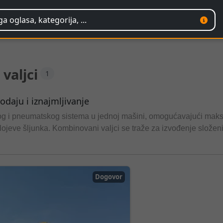
valjci
1
odaju i iznajmljivanje
og i pneumatskog sistema u jednoj mašini, omogućavajući maksi
i slojeve šljunka. Kombinovani valjci se traže za izvođenje slože
 resurse, a istovremeno osiguravaju visoki standard završnog sl
Dogovor