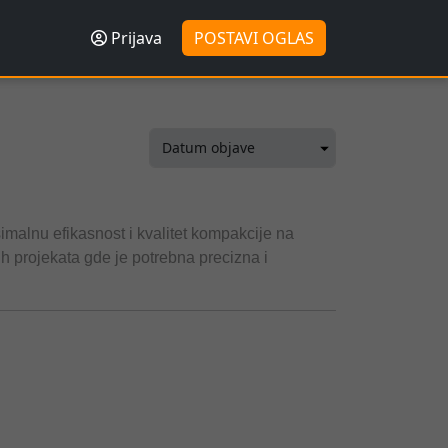
Prijava
POSTAVI OGLAS
malnu efikasnost i kvalitet kompakcije na
nih projekata gde je potrebna precizna i
oja.