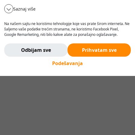
Saznaj više
Na našem sajtu ne koristimo tehnologije koje vas prate širom interneta. Ne
šaljemo vaše podatke trećim stranama, ne koristimo Facebook Pixel,
Google Remarketing, niti bilo kakve alate za ponašajno oglašavanje.
Verujemo da korisnik treba da ima slobodu da pretražuje, razmišlja i
odlučuje - bez pritiska, manipulacije ili nadzora.
Odbijam sve
Prihvatam sve
Ne pratimo vas. Ovde ste bezbedni.
Podešavanja