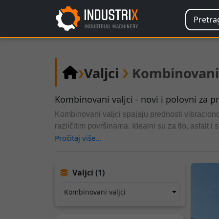
›
›
Valjci
Kombinovani 
Kombinovani valjci - novi i polovni za pr
Kombinovani valjci spajaju prednosti vibracion
različitim površinama. Idealni su za tlo, asfalt 
Pročitaj više…
dugotrajna kompakcija. Ovi valjci štede vreme i
Valjci (1)