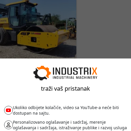
traži vaš pristanak
novani valjak • Shantui • SR16-
proizvodnje:
2025 •
Ukupan broj radnih
Ukoliko odbijete kolačiće, video sa YouTube-a neće biti
]
dostupan na sajtu.
Personalizovano oglašavanje i sadržaj, merenje
oglašavanja i sadržaja, istraživanje publike i razvoj usluga