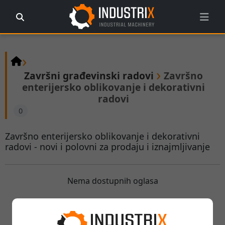
›
›
Završni građevinski radovi
Završno
enterijersko oblikovanje i dekorativni
radovi
0
Završno enterijersko oblikovanje i dekorativni
radovi - novi i polovni za prodaju i iznajmljivanje
Nema dostupnih oglasa