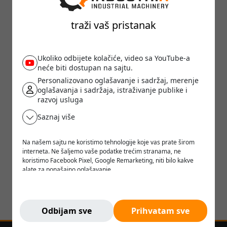
traži vaš pristanak
Ukoliko odbijete kolačiće, video sa YouTube-a
neće biti dostupan na sajtu.
Personalizovano oglašavanje i sadržaj, merenje
oglašavanja i sadržaja, istraživanje publike i
razvoj usluga
Saznaj više
Na našem sajtu ne koristimo tehnologije koje vas prate širom
interneta. Ne šaljemo vaše podatke trećim stranama, ne
koristimo Facebook Pixel, Google Remarketing, niti bilo kakve
alate za ponašajno oglašavanje.
Verujemo da korisnik treba da ima slobodu da pretražuje,
razmišlja i odlučuje - bez pritiska, manipulacije ili nadzora.
Ne pratimo vas. Ovde ste bezbedni.
Odbijam sve
Prihvatam sve