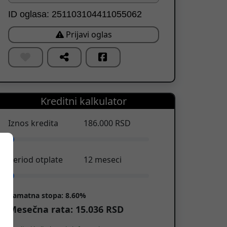
ID oglasa: 251103104411055062
Prijavi oglas
Kreditni kalkulator
Iznos kredita
186.000
RSD
Period otplate
12
meseci
Kamatna stopa:
8.60%
Mesečna rata:
15.036
RSD