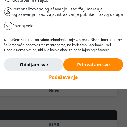
dostupan na sajtu.
Personalizovano oglašavanje i sadržaj, merenje
oglašavanja i sadržaja, istraživanje publike i razvoj usluga
Saznaj više
Prodaja
Na našem sajtu ne koristimo tehnologije koje vas prate širom interneta. Ne
šaljemo vaše podatke trećim stranama, ne koristimo Facebook Pixel,
RSD
Google Remarketing, niti bilo kakve alate za ponašajno oglašavanje.
Verujemo da korisnik treba da ima slobodu da pretražuje, razmišlja i
186000
odlučuje - bez pritiska, manipulacije ili nadzora.
Odbijam sve
Prihvatam sve
Ne pratimo vas. Ovde ste bezbedni.
sa PDV-om
Podešavanja
24 meseca
Novo
ESAB