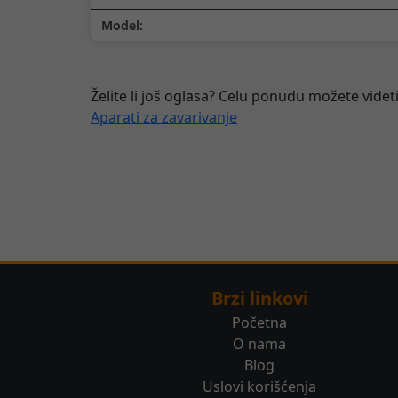
Model:
Želite li još oglasa? Celu ponudu možete videti
Aparati za zavarivanje
Brzi linkovi
Početna
O nama
Blog
Uslovi korišćenja