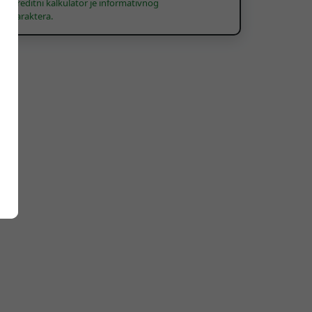
Kreditni kalkulator je informativnog
karaktera.