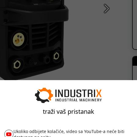
Sledeća
traži vaš pristanak
Ukoliko odbijete kolačiće, video sa YouTube-a neće biti