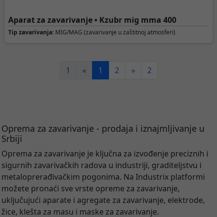
Aparat za zavarivanje • Kzubr mig mma 400
Tip zavarivanja:
MIG/MAG (zavarivanje u zaštitnoj atmosferi)
1
«
1
2
»
2
Oprema za zavarivanje - prodaja i iznajmljivanje u
Srbiji
Oprema za zavarivanje je ključna za izvođenje preciznih i
sigurnih zavarivačkih radova u industriji, graditeljstvu i
metaloprerađivačkim pogonima. Na Industrix platformi
možete pronaći sve vrste opreme za zavarivanje,
uključujući aparate i agregate za zavarivanje, elektrode,
žice, klešta za masu i maske za zavarivanje.