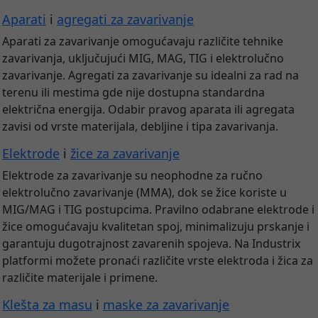
Aparati
i
agregati za zavarivanje
Aparati za zavarivanje omogućavaju različite tehnike
zavarivanja, uključujući MIG, MAG, TIG i elektrolučno
zavarivanje. Agregati za zavarivanje su idealni za rad na
terenu ili mestima gde nije dostupna standardna
električna energija. Odabir pravog aparata ili agregata
zavisi od vrste materijala, debljine i tipa zavarivanja.
Elektrode
i
žice za zavarivanje
Elektrode za zavarivanje su neophodne za ručno
elektrolučno zavarivanje (MMA), dok se žice koriste u
MIG/MAG i TIG postupcima. Pravilno odabrane elektrode i
žice omogućavaju kvalitetan spoj, minimalizuju prskanje i
garantuju dugotrajnost zavarenih spojeva. Na Industrix
platformi možete pronaći različite vrste elektroda i žica za
različite materijale i primene.
Klešta za masu
i
maske za zavarivanje