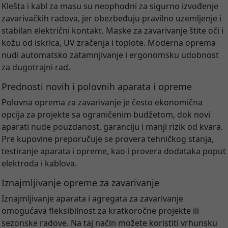
Klešta i kabl za masu su neophodni za sigurno izvođenje
zavarivačkih radova, jer obezbeđuju pravilno uzemljenje i
stabilan električni kontakt. Maske za zavarivanje štite oči i
kožu od iskrica, UV zračenja i toplote. Moderna oprema
nudi automatsko zatamnjivanje i ergonomsku udobnost
za dugotrajni rad.
Prednosti novih i polovnih aparata i opreme
Polovna oprema za zavarivanje je često ekonomična
opcija za projekte sa ograničenim budžetom, dok novi
aparati nude pouzdanost, garanciju i manji rizik od kvara.
Pre kupovine preporučuje se provera tehničkog stanja,
testiranje aparata i opreme, kao i provera dodataka poput
elektroda i kablova.
Iznajmljivanje opreme za zavarivanje
Iznajmljivanje aparata i agregata za zavarivanje
omogućava fleksibilnost za kratkoročne projekte ili
sezonske radove. Na taj način možete koristiti vrhunsku