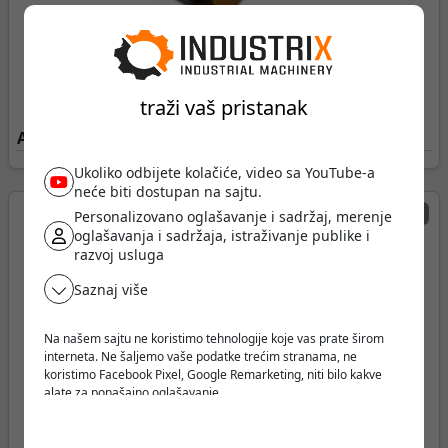
traži vaš pristanak
Aparat za zavarivanje • Extremig 200
Ukoliko odbijete kolačiće, video sa YouTube-a
neće biti dostupan na sajtu.
32.000 RSD
Personalizovano oglašavanje i sadržaj, merenje
oglašavanja i sadržaja, istraživanje publike i
razvoj usluga
Saznaj više
Na našem sajtu ne koristimo tehnologije koje vas prate širom
interneta. Ne šaljemo vaše podatke trećim stranama, ne
koristimo Facebook Pixel, Google Remarketing, niti bilo kakve
alate za ponašajno oglašavanje.
Verujemo da korisnik treba da ima slobodu da pretražuje,
razmišlja i odlučuje - bez pritiska, manipulacije ili nadzora.
Ne pratimo vas. Ovde ste bezbedni.