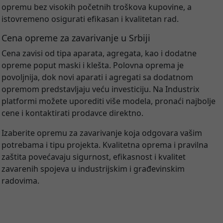
opremu bez visokih početnih troškova kupovine, a
istovremeno osigurati efikasan i kvalitetan rad.
Cena opreme za zavarivanje u Srbiji
Cena zavisi od tipa aparata, agregata, kao i dodatne
opreme poput maski i klešta. Polovna oprema je
povoljnija, dok novi aparati i agregati sa dodatnom
opremom predstavljaju veću investiciju. Na Industrix
platformi možete uporediti više modela, pronaći najbolje
cene i kontaktirati prodavce direktno.
Izaberite opremu za zavarivanje koja odgovara vašim
potrebama i tipu projekta. Kvalitetna oprema i pravilna
zaštita povećavaju sigurnost, efikasnost i kvalitet
zavarenih spojeva u industrijskim i građevinskim
radovima.