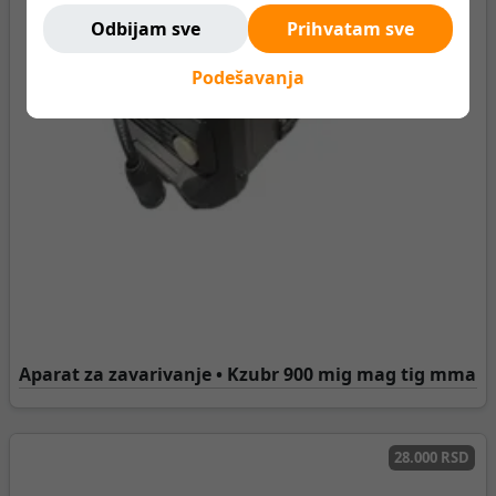
Odbijam sve
Prihvatam sve
Podešavanja
Aparat za zavarivanje • Kzubr 900 mig mag tig mma
28.000 RSD