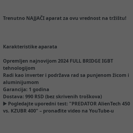
Trenutno NAJJAČI aparat za ovu vrednost na tržištu!
Karakteristike aparata
Opremljen najnovijom 2024 FULL BRIDGE IGBT
tehnologijom
Radi kao inverter i podržava rad sa punjenom žicom i
aluminijumom
Garancija: 1 godina
Dostava: 990 RSD (bez skrivenih troškova)
▶️ Pogledajte uporedni test: "PREDATOR AlienTech 450
vs. KZUBR 400" – pronađite video na YouTube-u