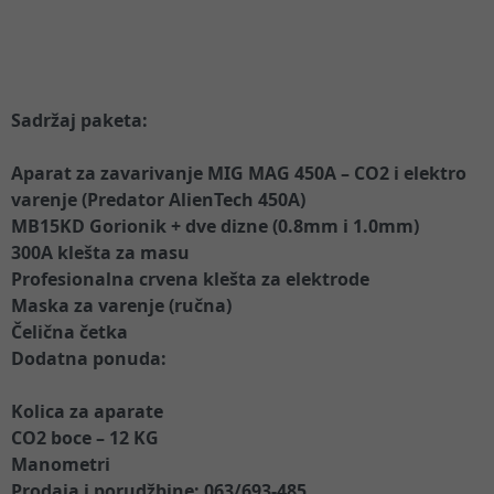
Sadržaj paketa:
Aparat za zavarivanje MIG MAG 450A – CO2 i elektro
varenje (Predator AlienTech 450A)
MB15KD Gorionik + dve dizne (0.8mm i 1.0mm)
300A klešta za masu
Profesionalna crvena klešta za elektrode
Maska za varenje (ručna)
Čelična četka
Dodatna ponuda:
Kolica za aparate
CO2 boce – 12 KG
Manometri
Prodaja i porudžbine: 063/693-485