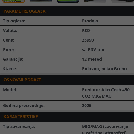
PARAMETRI OGLASA
Tip oglasa:
Prodaja
Valuta:
RSD
Cena:
25990
Porez:
sa PDV-om
Garancija:
12 meseci
Stanje:
Polovno, nekorišćeno
OSNOVNI PODACI
Model:
Predator AlienTech 450
CO2 MIG/MAG
Godina proizvodnje:
2025
KARAKTERISTIKE
Tip zavarivanja:
MIG/MAG (zavarivanje
u zaštitnoj atmosferi)