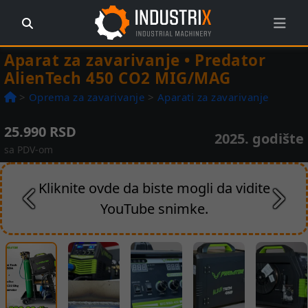
Aparat za zavarivanje • Predator
AlienTech 450 CO2 MIG/MAG
>
Oprema za zavarivanje
>
Aparati za zavarivanje
25.990 RSD
2025. godište
sa PDV-om
Kliknite ovde da biste mogli da vidite
Prethodna
Slede
YouTube snimke.