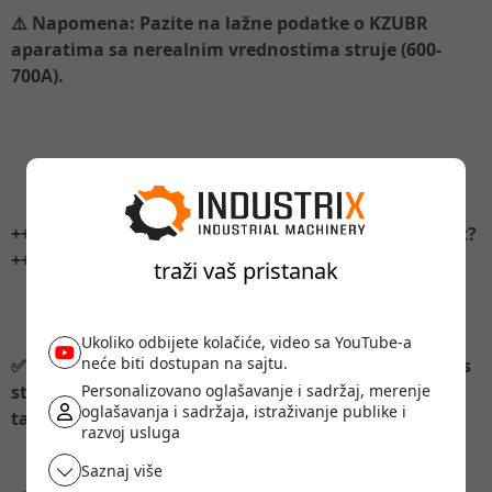
⚠️ Napomena: Pazite na lažne podatke o KZUBR
aparatima sa nerealnim vrednostima struje (600-
700A).
++++++++++ Zašto PREDATOR nudi dodatnu vrednost?
+++++++++++
traži vaš pristanak
Ukoliko odbijete kolačiće, video sa YouTube-a
neće biti dostupan na sajtu.
✅ 35-50mm² preseci kablova i spojeva za bolji prenos
struje i stabilan rad (konkurenti koriste 10-25mm²
Personalizovano oglašavanje i sadržaj, merenje
oglašavanja i sadržaja, istraživanje publike i
tanke kablove)
razvoj usluga
Saznaj više