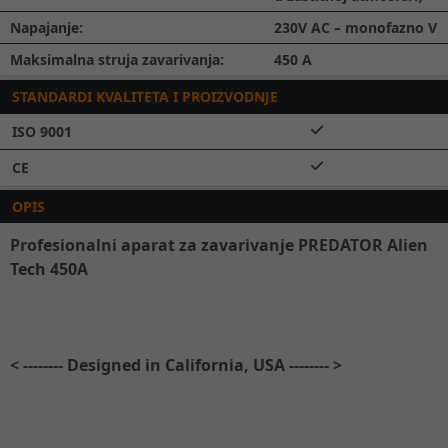
Napajanje:
230V AC – monofazno
V
Maksimalna struja zavarivanja:
450
A
STANDARDI KVALITETA I PROIZVODNJE
ISO 9001
CE
OPIS
Profesionalni aparat za zavarivanje PREDATOR Alien
Tech 450A
< -------- Designed in California, USA -------- >