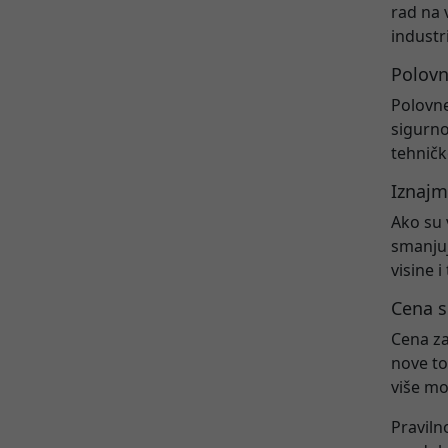
rad na 
industr
Polovn
Polovne
sigurno
tehničk
Iznajm
Ako su 
smanjuj
visine 
Cena s
Cena za
nove to
više mo
Praviln