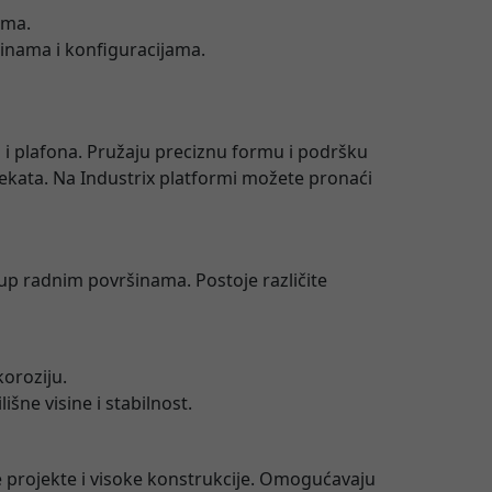
ima.
isinama i konfiguracijama.
a i plafona. Pružaju preciznu formu i podršku
jekata. Na Industrix platformi možete pronaći
tup radnim površinama. Postoje različite
koroziju.
išne visine i stabilnost.
e projekte i visoke konstrukcije. Omogućavaju