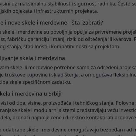
visini uz maksimalnu stabilnost i sigurnost radnika. Često se
ijskih objekata i infrastrukturnih projekata.
e i nove skele i merdevine - šta izabrati?
 skele i merdevine su povoljnija opcija za privremene proje
st, fabričku garanciju i manji rizik od oštećenja ili kvarova
og stanja, stabilnosti i kompatibilnosti sa projektom.
ljivanje skela i merdevina
vam skele ili merdevine potrebne samo za određeni projekat
e troškove kupovine i skladištenja, a omogućava fleksibilno
i tipa skele specifičnom zadatku.
kela i merdevina u Srbiji
visi od tipa, visine, proizvođača i tehničkog stanja. Polovne
ranjske skele i modularni sistemi predstavljaju veću investi
dela, pronaći najbolje cene i direktno kontaktirati prodavce
o odabrane skele i merdevine omogućavaju bezbedan rad na 