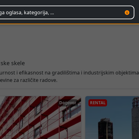
jske skele
nost i efikasnost na gradilištima i industrijskim objektima
evine za različite radove.
Dogovor
RENTAL