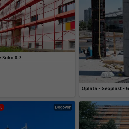
• Soko 0.7
Oplata • Geoplast • 
L
Dogovor