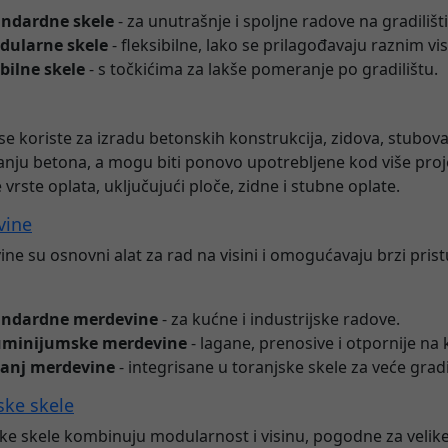
andardne skele
- za unutrašnje i spoljne radove na gradilišt
dularne skele
- fleksibilne, lako se prilagođavaju raznim v
bilne skele
- s točkićima za lakše pomeranje po gradilištu.
se koriste za izradu betonskih konstrukcija, zidova, stubov
ivanju betona, a mogu biti ponovo upotrebljene kod više pro
e vrste oplata, uključujući ploče, zidne i stubne oplate.
vine
ne su osnovni alat za rad na visini i omogućavaju brzi pris
andardne merdevine
- za kućne i industrijske radove.
uminijumske merdevine
- lagane, prenosive i otpornije na 
ranj merdevine
- integrisane u toranjske skele za veće gradil
ske skele
ke skele kombinuju modularnost i visinu, pogodne za velik