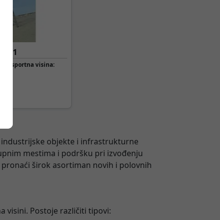
 3x11
Transportna visina:
industrijske objekte i infrastrukturne
upnim mestima i podršku pri izvođenju
 pronaći širok asortiman novih i polovnih
sini. Postoje različiti tipovi: