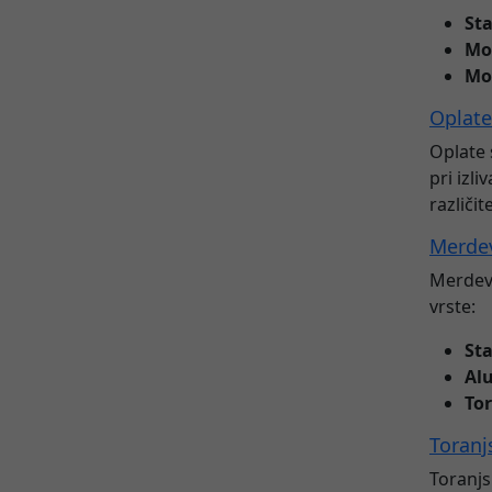
St
Mo
Mo
Oplate
Oplate 
pri izl
različit
Merde
Merdevi
vrste:
St
Al
To
Toranj
Toranjs