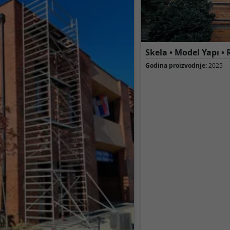
Skela • Model Yapı 
Godina proizvodnje:
2025