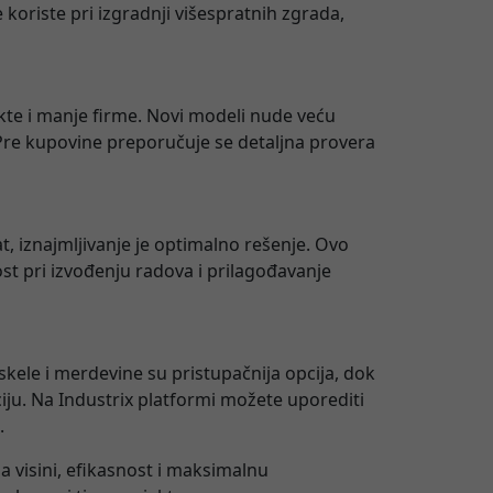
 koriste pri izgradnji višespratnih zgrada,
kte i manje firme. Novi modeli nude veću
. Pre kupovine preporučuje se detaljna provera
, iznajmljivanje je optimalno rešenje. Ovo
st pri izvođenju radova i prilagođavanje
 skele i merdevine su pristupačnija opcija, dok
ciju. Na Industrix platformi možete uporediti
.
visini, efikasnost i maksimalnu