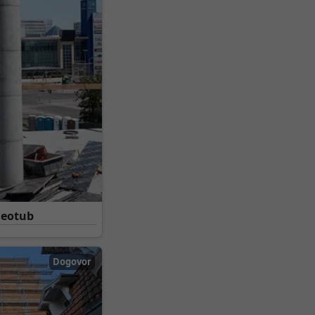
Geotub
Dogovor