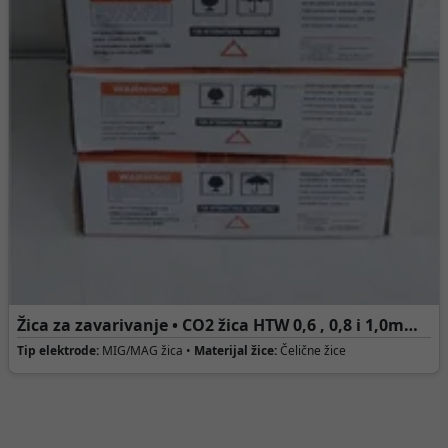
Žica za zavarivanje • CO2 žica HTW 0,6 , 0,8 i 1,0mm /
5kg
Tip elektrode:
MIG/MAG žica •
Materijal žice:
Čelične žice