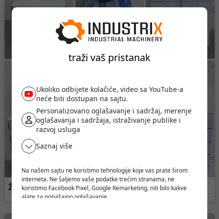
traži vaš pristanak
Ukoliko odbijete kolačiće, video sa YouTube-a
neće biti dostupan na sajtu.
Personalizovano oglašavanje i sadržaj, merenje
oglašavanja i sadržaja, istraživanje publike i
razvoj usluga
Saznaj više
Na našem sajtu ne koristimo tehnologije koje vas prate širom
interneta. Ne šaljemo vaše podatke trećim stranama, ne
Žica za zavarivanje • Punjene CO2 žice E71T-GS / 0,8 ,
koristimo Facebook Pixel, Google Remarketing, niti bilo kakve
alate za ponašajno oglašavanje.
0,9 i 1mm veliki izbor
Verujemo da korisnik treba da ima slobodu da pretražuje,
razmišlja i odlučuje - bez pritiska, manipulacije ili nadzora.