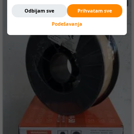
Ne pratimo vas. Ovde ste bezbedni.
1.600 RSD
Odbijam sve
Prihvatam sve
Podešavanja